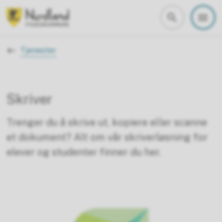
Nordland fylkeskommune
Du er her:
Tjenester
Skriver
Trenger du å skrive ut, kopiere eller scanne
et dokument? Alt om vår skriverløsning for
elever og studenter finner du her.