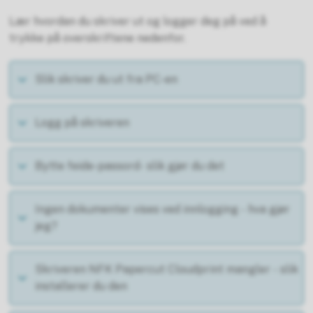
Lær hvordan du skriver ut og logger deg på ved å
trykke på overskriftene nedenfor.
Slik skriver du ut fra PC-en
Logg på skriveren
Bytte feide-passord- slik gjør du det
Ingen dokumenter vises ved innlogging - hva gjør
jeg?
Skriveren NFK Papercut Cloudprint mangler - slik
installerer du den