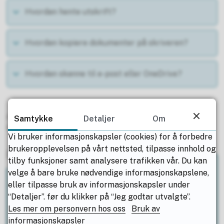
Hvordan hente utskrift?
Hvordan kopiere dokumenter på skriveren?
Hvordan skanne til e-post eller OneDrive?
Publisert av
Anja Almås Tangeraaas
Samtykke
Detaljer
Om
Publisert
22.08.2025 12.34
Vi bruker informasjonskapsler (cookies) for å forbedre
brukeropplevelsen på vårt nettsted, tilpasse innhold og
Person
tilby funksjoner samt analysere trafikken vår. Du kan
velge å bare bruke nødvendige informasjonskapslene,
IKT Brukerstøtte
eller tilpasse bruk av informasjonskapsler under
“Detaljer”. før du klikker på “Jeg godtar utvalgte”.
E-post
Send e-post
til IKT Brukerstøtte
Les mer om personvern hos oss
Bruk av
informasjonskapsler