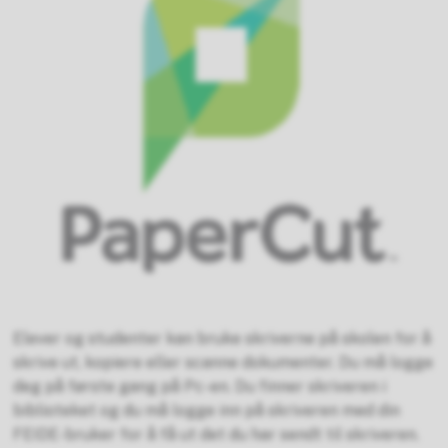
Elever og studenter kan bruke skriverne på skolen for å
skrive ut, kopiere eller scanne dokumenter. Du må logge
deg på første gang på Pc-en. Du finner skriveren i
biblioteket og du må logge inn på skriveren med din
FEIDE-bruker for å få ut det du har sendt til skriveren.