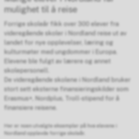
mulighet til å reise
Forrige skoleår fikk over 300 elever fra
videregående skoler i Nordland reise ut av
landet for nye opplevelser, læring og
kulturmøter med ungdommer i Europa.
Elevene ble fulgt av lærere og annet
skolepersonell.
De videregående skolene i Nordland bruker
stort sett eksterne finansieringskilder som
Erasmus+, Nordplus, Troll-stipend for å
finansiere reisene.
Her er noen utvalgte eksempler på hva elevene i
Nordland opplevde forrige skoleår.