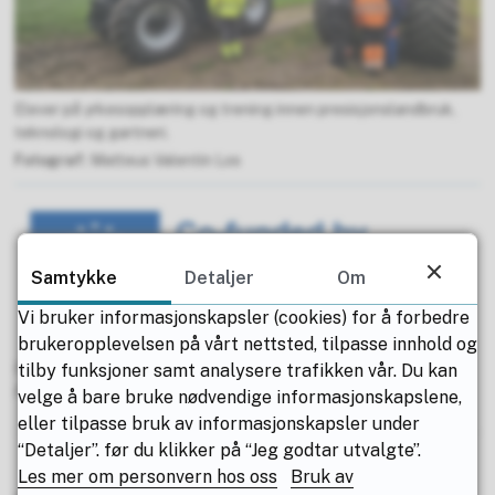
Elever på yrkesopplæring og trening innen presisjonslandbruk,
teknologi og gartneri.
Matteus Valentin Los
Samtykke
Detaljer
Om
Vi bruker informasjonskapsler (cookies) for å forbedre
brukeropplevelsen på vårt nettsted, tilpasse innhold og
Publisert av
Nina Kristine Hovde Røed
tilby funksjoner samt analysere trafikken vår. Du kan
Publisert
21.11.2025 14.57
Sist endret
08.12.2025 09.58
velge å bare bruke nødvendige informasjonskapslene,
eller tilpasse bruk av informasjonskapsler under
“Detaljer”. før du klikker på “Jeg godtar utvalgte”.
Les mer om personvern hos oss
Bruk av