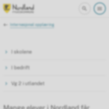
Nordland fylkeskommune
Du er her:
Internasjonal opplæring
I skolene
I bedrift
Vg 2 i utlandet
Mange elever i Nordland får