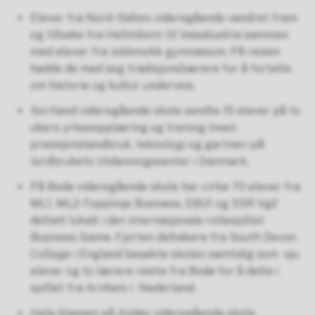
Elever fra Nord-Salten videregående vandret fram
og tilbake fra Hellmbotn til Vaisaluokta sammen
med elever fra Jokkmokk gymnasium. På reisen
hadde de med seg tradisjonsbærere for å fortelle
om historie og kultur underveis.
Sortland videregående skole sendte 15 elever på to
ukers yrkesopplæring og trening innen
presisjonslandbruk, teknologi og gartneri på
Jordbrukets Utdanningssenter i Danmark.
På Bodø videregående skole har cirka 70 elever fra
ML1, ML2-Topplinje Business, EBU1 og SSR Vg2
deltatt lokalt i det internasjonale rollespillet
Business Game. Fjorten deltakere fra South Devon
College i England besøkte skolen samtidig som sju
elever og to lærere reiste fra Bodø for å delta i
spillet fra Arnhem i Nederland.
Hele klassen på Andøy videregående skole