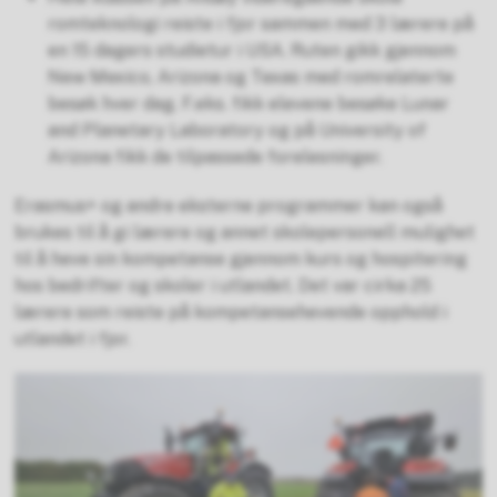
romteknologi reiste i fjor sammen med 3 lærere på
en 15 dagers studietur i USA. Ruten gikk gjennom
New Mexico, Arizona og Texas med romrelaterte
besøk hver dag. F.eks. fikk elevene besøke Lunar
and Planetary Laboratory og på University of
Arizona fikk de tilpassede forelesninger.
Erasmus+ og andre eksterne programmer kan også
brukes til å gi lærere og annet skolepersonell mulighet
til å heve sin kompetanse gjennom kurs og hospitering
hos bedrifter og skoler i utlandet. Det var cirka 25
lærere som reiste på kompetansehevende opphold i
utlandet i fjor.