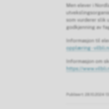
Men elever i Nord
utvekslingsorganis
som vurderer slik 
godkjenning av fag
Informasjon til el
opplæring - vilbli.
Informasjon om sk
https://www.vilbl
Publisert
28.10.2024 1