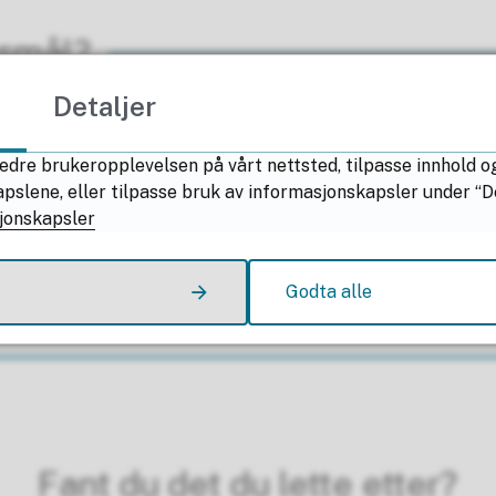
rsmål?
Detaljer
Nina Kristine Hovde Røed
edre brukeropplevelsen på vårt nettsted, tilpasse innhold o
Pedagogisk rådgiver
lene, eller tilpasse bruk av informasjonskapsler under “Deta
jonskapsler
E-post
Send e-post
til Nina Kristine Hovde Røed
Telefon
+47 75 65 11 91
Godta alle
Fant du det du lette etter?