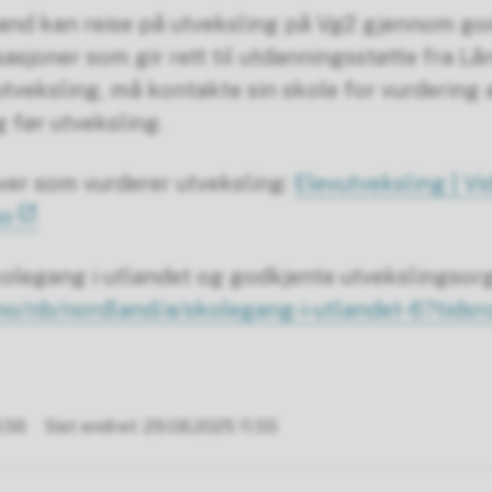
land kan reise på utveksling på Vg2 gjennom go
asjoner som gir rett til utdanningsstøtte fra Lå
utveksling, må kontakte sin skole for vurdering 
 før utveksling.
ever som vurderer utveksling:
Elevutveksling | V
no
olegang i utlandet og godkjente utvekslingsorg
i.no/nb/nordland/a/skolegang-i-utlandet-6?tid
3.56
Sist endret
29.08.2025 11.55