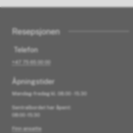
Resepsjonen
Telefon
+47 75 65 00 00
Åpningstider
Mandag-fredag kl. 08.00 - 15.30
Sentralbordet har åpent:
08:00 -15:30
Finn ansatte