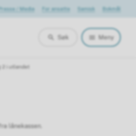
Presse / Media
For ansatte
Samisk
Bokmål
Søk
Meny
 2 i utlandet
fra lånekassen.