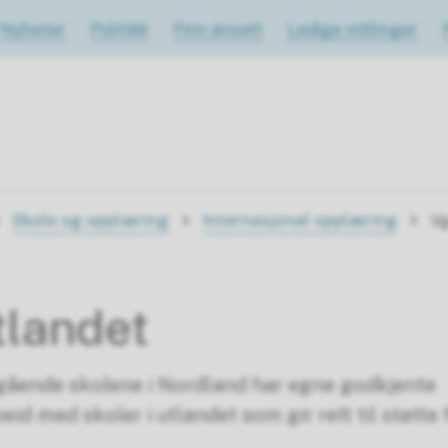
Nyheter
Politikk
Finn ansatt
Ledige stillinger
Skole og opplæring
Internasjonal opplæring
Vg
tlandet
egående skolene i Nordland har egne godkjente
id med skoler i utlandet som gir rett til støtte 