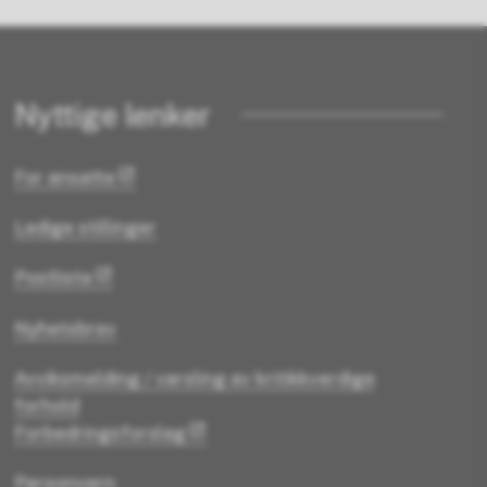
Nyttige lenker
For ansatte
Ledige stillinger
Postliste
Nyhetsbrev
Avviksmelding / varsling av kritikkverdige
forhold
Forbedringsforslag
Personvern