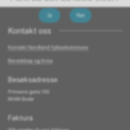
Ja
Nei
Kontakt oss
Kontakt Nordland fylkeskommune
Beredskap og krise
Besøksadresse
Prinsens gate 100
8048 Bodø
Faktura
Slik sender du oss faktura