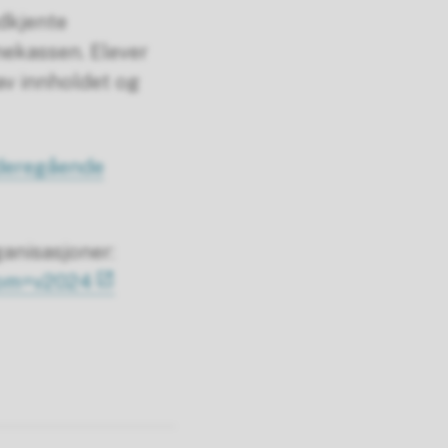
dkjente
nekassen. Elever
av innholdet og
ideregående
anisasjoner:
srom=v2024