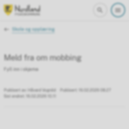
Nordland fylkeskommune
Du er her:
Skole og opplæring
Meld fra om mobbing
Fyll inn i skjema
Publisert av
Håvard Vognild
Publisert
16.02.2026 08.27
Sist endret
16.02.2026 10.11