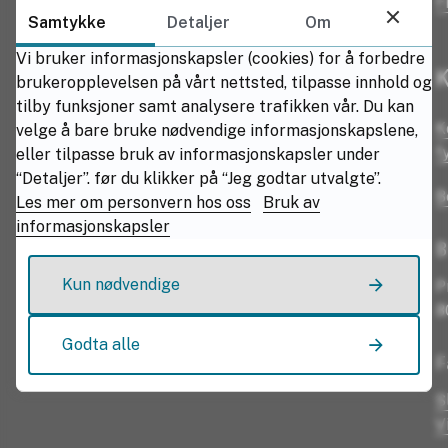
F
Samtykke
Detaljer
Om
Vi bruker informasjonskapsler (cookies) for å forbedre
K
brukeropplevelsen på vårt nettsted, tilpasse innhold og
tilby funksjoner samt analysere trafikken vår. Du kan
K
velge å bare bruke nødvendige informasjonskapslene,
f
eller tilpasse bruk av informasjonskapsler under
“Detaljer”. før du klikker på “Jeg godtar utvalgte”.
B
Les mer om personvern hos oss
Bruk av
informasjonskapsler
B
Kun nødvendige
P
8
Godta alle
F
S
V