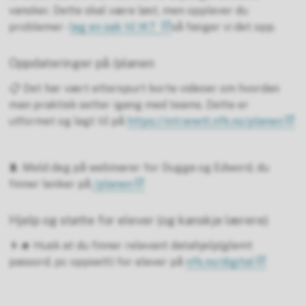
vansker. Dette skal være løst, men opplever du
problemer -
lag en sak til IKT
så fanger vi det opp.
Oppdateringer på /planen
📋 Det har vært etterspurt korte videoer om hvordan
man praktisk setter igang med teams. Dette er
utformet og lagt til på
https://intranett.nfk.no/planen
🧵 Meld deg på webinarer for Dugga og Edword, du
finner lenker på
/planen
Hjelp og støtte for elever (og kanskje lærere)
👩‍🎓 Husk at du finner relevant datahjelp(glemt
passord, pc oppsett) for elever på
nfk.no/digital