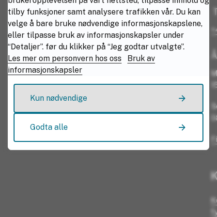
brukeropplevelsen på vårt nettsted, tilpasse innhold og
T
tilby funksjoner samt analysere trafikken vår. Du kan
velge å bare bruke nødvendige informasjonskapslene,
+
eller tilpasse bruk av informasjonskapsler under
“Detaljer”. før du klikker på “Jeg godtar utvalgte”.
Å
Les mer om personvern hos oss
Bruk av
informasjonskapsler
M
1
Kun nødvendige
S
0
Godta alle
F
K
K
f