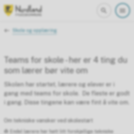
Nordland fylkeskommune
Du er her:
Skole og opplæring
Teams for skole - her er 4 ting du
som lærer bør vite om
Skolen har startet, lærere og elever er i
gang med teams for skole. De fleste er godt
i gang. Disse tingene kan være fint å vite om.
Om tekniske vansker ved skolestart
👷 Endel lærere har hatt litt forskjellige tekniske