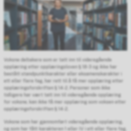
Voksne deltakere som er tatt inn til videregående
opplæring etter opplæringsloven § 18-3 og ikke har
bestått standpunktkarakter eller eksamenskarakter i
ett eller flere fag, har rett til å få mer opplæring etter
opplæringsforskriften § 14-2. Personer som ikke
tidligere har vært tatt inn til videregående opplæring
for voksne, kan ikke få mer opplæring som voksen etter
opplæringsforskriften § 14-2.
Voksne som har gjennomført videregående opplæring,
og som har fått karakteren 1 eller IV i ett eller flere fag,