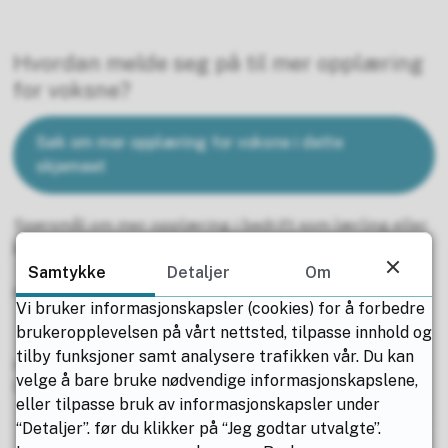
Hvordan melde seg på til mer opplæring
for voksne?
Søk om mer opplæring for voksne i dette
skjemaet
Spørsmål om mer opplæring i bedrift som lærling eller
kandidat for fagbrev på jobb:
Samtykke
Detaljer
Om
Kontakt
fagopplaring@nfk.no
Vi bruker informasjonskapsler (cookies) for å forbedre
brukeropplevelsen på vårt nettsted, tilpasse innhold og
tilby funksjoner samt analysere trafikken vår. Du kan
Publisert av
Siv Tone Slettbakk
Publisert
23.06.2025 09.29
velge å bare bruke nødvendige informasjonskapslene,
Sist endret
18.02.2026 08.04
eller tilpasse bruk av informasjonskapsler under
“Detaljer”. før du klikker på “Jeg godtar utvalgte”.