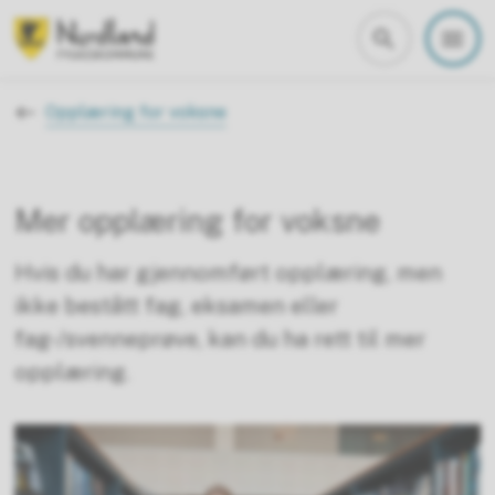
Nordland fylkeskommune
Du er her:
Opplæring for voksne
Mer opplæring for voksne
Hvis du har gjennomført opplæring, men
ikke bestått fag, eksamen eller
fag-/svenneprøve, kan du ha rett til mer
opplæring.