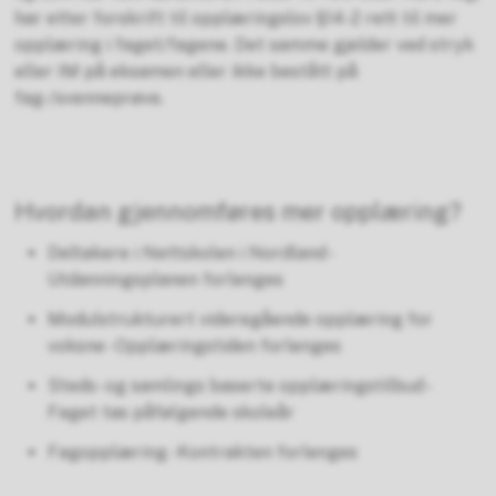
har etter forskrift til opplæringslov §14-2 rett til mer
opplæring i faget/fagene. Det samme gjelder ved stryk
eller IM på eksamen eller ikke bestått på
fag-/svenneprøve.
Hvordan gjennomføres mer opplæring?
Deltakere i Nettskolen i Nordland -
Utdanningsplanen forlenges
Modulstrukturert videregående opplæring for
voksne - Opplæringstiden forlenges
Steds- og samlings baserte opplæringstilbud -
Faget tas påfølgende skoleår
Fagopplæring - Kontrakten forlenges