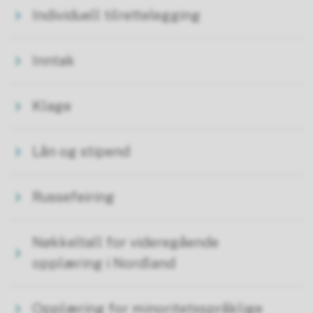
Individuell tilrettelegging
Inntak
Klage
Lån og stipend
Russefeiring
Nøkkeltall for videregående
opplæring i Nordland
Opplæring for minoritetsspråklige