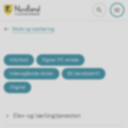
Nordland fylkeskommune
Du er her:
Skole og opplæring
InSchool
Signer PC-avtale
Videregående skoler
Bli lærebedrift
/Digital
Elev- og lærlingtjenesten