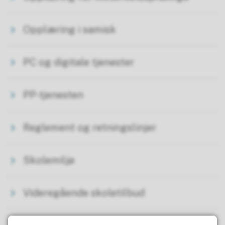
Opplæring i samisk
PC og digitale tjenester
PP-tjenesten
Reglement og retningslinjer
Skolemiljø
Videregående skoletilbud