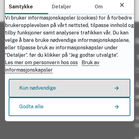
Samtykke
Detaljer
Om
Fant du det du lette etter?
Vi bruker informasjonskapsler (cookies) for å forbedre
brukeropplevelsen på vårt nettsted, tilpasse innhold og
Ja
Nei
tilby funksjoner samt analysere trafikken vår. Du kan
R
velge å bare bruke nødvendige informasjonskapslene,
eller tilpasse bruk av informasjonskapsler under
“Detaljer”. før du klikker på “Jeg godtar utvalgte”.
T
Les mer om personvern hos oss
Bruk av
+
informasjonskapsler
Å
Kun nødvendige
M
1
Godta alle
S
0