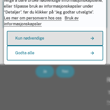
velge å bare bruke nødvendige informasjonskapslene,
eller tilpasse bruk av informasjonskapsler under
“Detaljer”. før du klikker på “Jeg godtar utvalgte”.
Utgifter ved bruk av tolk
Les mer om personvern hos oss
Bruk av
informasjonskapsler
Kun nødvendige
Godta alle
Fant du det du lette etter?
Ja
Nei
R
T
+