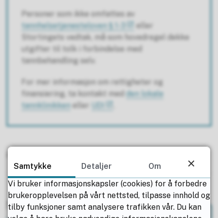
Personer som ikke omfattes av
tannhelsetjenesteloven § 1-3
eller
Stortingets vedtak, må som hovedregel dekke
utgifter til tolk i forbindelse med
tannbehandling selv.
For mer informasjon om rettigheter og
finansiering, ta kontakt med
den lokale
tannklinikken
eller
UDI
.
Publisert
05.02.2024 13.42
Sist endret
16.05.2025 12.39
Samtykke
Detaljer
Om
Vi bruker informasjonskapsler (cookies) for å forbedre
brukeropplevelsen på vårt nettsted, tilpasse innhold og
Nyttige ressurser
tilby funksjoner samt analysere trafikken vår. Du kan