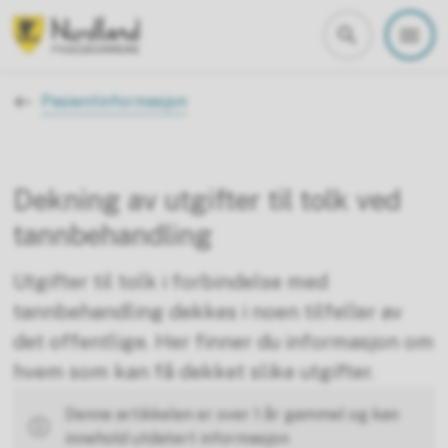
Nordland fylkeskommune
Du er her:
Pasientinformasjon
Dekning av utgifter til tolk ved
tannbehandling
Utgifter til tolk i forbindelse med
tannbehandling dekkes i noen tilfeller av
det offentlige. Her finner du informasjon om
hvem som kan få dekket slike utgifter.
Denne artikkelen er over 1 år gammel og kan
innehold utdatert informasjon