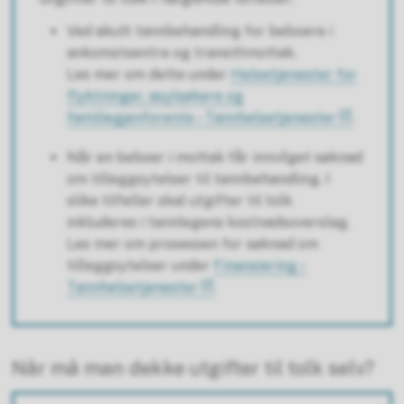
Ved akutt tannbehandling for beboere i
ankomstsentre og transittmottak.
Les mer om dette under
Helsetjenester for
flyktninger, asylsøkere og
familiegjenforente – Tannhelsetjenester
.
Når en beboer i mottak får innvilget søknad
om tilleggsytelser til tannbehandling. I
slike tilfeller skal utgifter til tolk
inkluderes i tannlegens kostnadsoverslag.
Les mer om prosessen for søknad om
tilleggsytelser under
Finansiering –
Tannhelsetjenester
.
Når må man dekke utgifter til tolk selv?