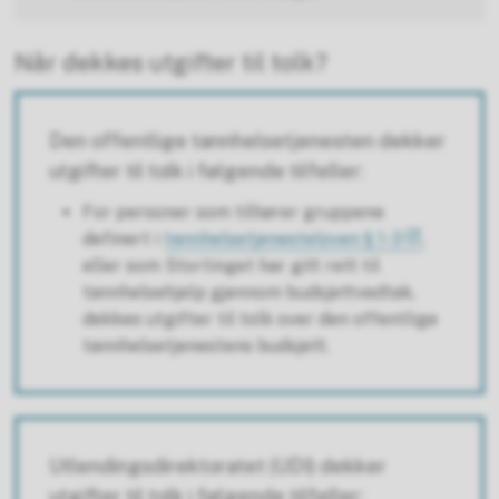
Når dekkes utgifter til tolk?
Den offentlige tannhelsetjenesten dekker
utgifter til tolk i følgende tilfeller:
For personer som tilhører gruppene
definert i
tannhelsetjenesteloven § 1-3
,
eller som Stortinget har gitt rett til
tannhelsehjelp gjennom budsjettvedtak,
dekkes utgifter til tolk over den offentlige
tannhelsetjenestens budsjett.
Utlendingsdirektoratet (UDI) dekker
utgifter til tolk i følgende tilfeller: