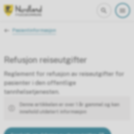
Nordland fylkeskommune
Du er her:
Pasientinformasjon
Refusjon reiseutgifter
Reglement for refusjon av reiseutgifter for
pasienter i den offentlige
tannhelsetjenesten.
Denne artikkelen er over 1 år gammel og kan
innehold utdatert informasjon