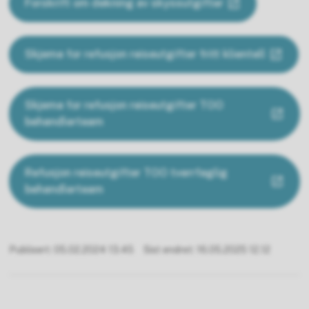
Forskrift om dekning av skyssutgifter
Skjema for refusjon reiseutgifter fritt klientell
Skjema for refusjon reiseutgifter TOO
behandlerteam
Refusjon reiseutgifter TOO tverrfaglig
behandlerteam
Publisert
05.02.2024 13.45
Sist endret
16.05.2025 12.12