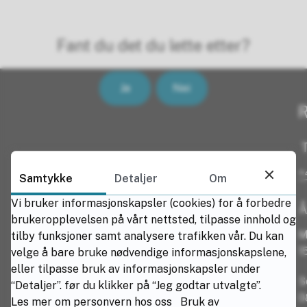
Fant du det du lette etter?
Ja
Nei
R
T
+
Samtykke
Detaljer
Om
Vi bruker informasjonskapsler (cookies) for å forbedre
Å
brukeropplevelsen på vårt nettsted, tilpasse innhold og
M
tilby funksjoner samt analysere trafikken vår. Du kan
1
velge å bare bruke nødvendige informasjonskapslene,
eller tilpasse bruk av informasjonskapsler under
S
“Detaljer”. før du klikker på “Jeg godtar utvalgte”.
0
Les mer om personvern hos oss
Bruk av