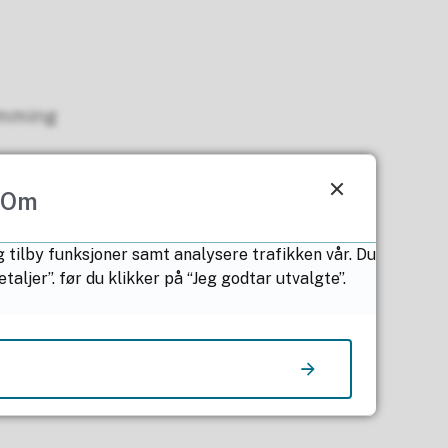
emming
Om
g tilby funksjoner samt analysere trafikken vår. Du
ljer”. før du klikker på “Jeg godtar utvalgte”.