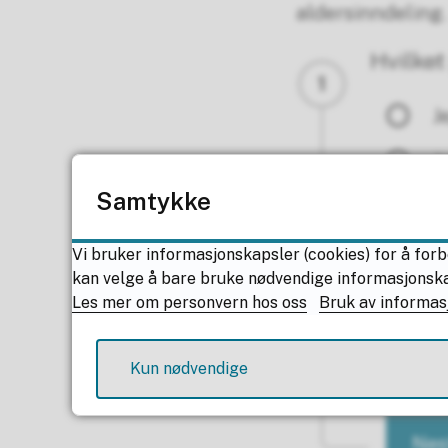
aldersinndeling.
Hvilket
Steg 1 
J
J
Samtykke
J
J
Vi bruker informasjonskapsler (cookies) for å forb
kan velge å bare bruke nødvendige informasjonskaps
J
Les mer om personvern hos oss
Bruk av informas
I
Kun nødvendige
Nes