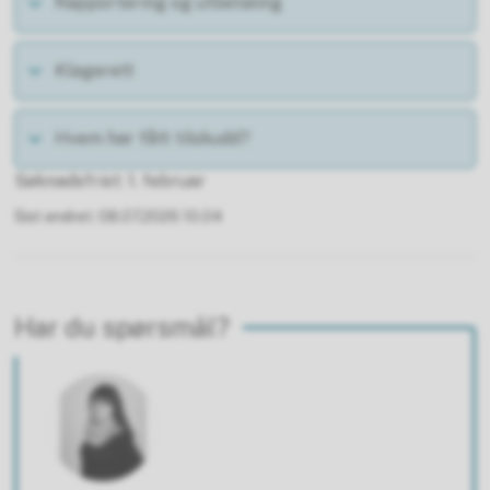
Rapportering og utbetaling
Klagerett
Hvem har fått tilskudd?
Søknadsfrist: 1. februar
Sist endret
08.07.2026 10.04
Har du spørsmål?