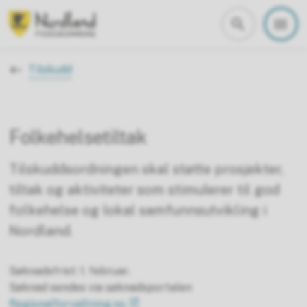
Nordland fylkeskommune
Du er her:
Tilskudd
Folkehelsetiltak
Tilskuddsordningen skal støtte prosjekter,
tiltak og aktiviteter som stimulerer til god
folkehelse og lokal samfunnsutvikling i
Nordland.
Søknadsfrist: 1. februar.
Søknad sendes via søknadsportalen
Regionalforvaltning.no.