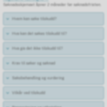
Søknadsskjemaet åpner 2 måneder før søknadsfristen.
Hvem kan søke tilskudd?
Hva kan det søkes tilskudd til?
Hva gis det ikke tilskudd til?
Krav til søker og søknad
Saksbehandling og vurdering
Vilkår ved tilskudd