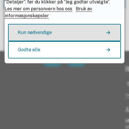
“Detaljer”. før du klikker på “Jeg godtar utvalgte”.
Les mer om personvern hos oss
Bruk av
informasjonskapsler
Kun nødvendige
Fant du det du lette etter?
Godta alle
Ja
Nei
R
T
+
Å
M
1