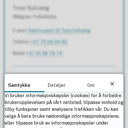
Tove Solvang
Rådgiver Folkehelse
E-post
Send e-post
til Tove Solvang
Telefon
+47 75 65 04 85
Mobil
+47 91 58 78 74
Jørgen Eliassen
Samtykke
Detaljer
Om
Superbruker søknadsystem. Bistand til brukere
av regionalforvaltning.no
Vi bruker informasjonskapsler (cookies) for å forbedre
brukeropplevelsen på vårt nettsted, tilpasse innhold og
E-post
Send e-post
til Jørgen Eliassen
tilby funksjoner samt analysere trafikken vår. Du kan
velge å bare bruke nødvendige informasjonskapslene,
Telefon
+47 75 65 03 99
eller tilpasse bruk av informasjonskapsler under