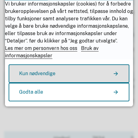
Vi bruker informasjonskapsler (cookies) for å forbedre
brukeropplevelsen på vårt nettsted, tilpasse innhold og
Steigen
835
83
tilby funksjoner samt analysere trafikken vår. Du kan
velge å bare bruke nødvendige informasjonskapslene,
eller tilpasse bruk av informasjonskapsler under
Steigen
7512
45
“Detaljer”. før du klikker på “Jeg godtar utvalgte”.
Les mer om personvern hos oss
Bruk av
km
37
informasjonskapsler
Kun nødvendige
Vesterålen
Kommune
Fv.nr
Le
kontrakt
(m
Godta alle
Hadsel
7634
70