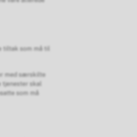
ne våre allerede
 tiltak som må til
er med særskilte
 tjenester skal
nsatte som må