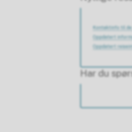
Kontaktinfo til d
Oppdatert inform
Oppdatert reisei
Har du spø