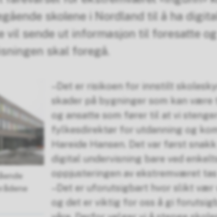
egående skolene i Nordland til å ha digit
 vil sende ut informasjon til foresatte o
sningen skal foregå.
–Det er risikoen for innstilt skolesk
skader på bygninger som kan være ti
og ansatte som fører til at vi stenger
fylkesdirektør for utdanning og ko
Hareide Hansen. Det var først snakk
digital undervisning bare ved enkelt
oppjusteringen av ekstremværet tas 
gående
­–Det er uforutsigbart hvor slikt vær v
områdene
og det er viktig for oss å gi forutsi