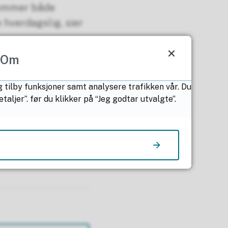
 hemmer både
e hverdagslig, sier
d våre passasjerer
Om
seg inne fordi det
re stengte skoler
g tilby funksjoner samt analysere trafikken vår. Du
kevel må bevege
ljer”. før du klikker på “Jeg godtar utvalgte”.
isnordland.no