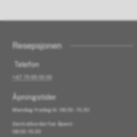
Resepsjonen
Telefon
+47 75 65 00 00
Åpningstider
Mandag-fredag kl. 08.00 - 15.30
Sentralbordet har åpent:
08:00 -15:30