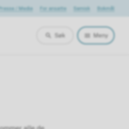
Presse / Media
For ansatte
Samisk
Bokmål
Søk
Meny
kommer alle de