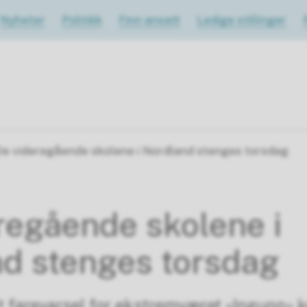
Nyheter
Politikk
Finn ansatt
Ledige stillinger
De videregående skolene i Nordland stenges torsdag
regående skolene i
d stenges torsdag
t farevarsel for ekstremværet «Ingunn» 