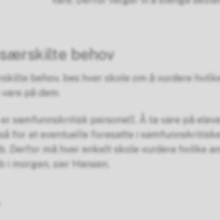
våre. Derfor velger vi å stenge skole
særskilte behov
skilte behov, bes hver skole om å vurdere hvilke
g vare på dem.
 er samfunnskritisk personell. Å ta vare på elev
så for at eventuelle foresatte i samfunnskritiske
. Derfor må hver enkelt skole vurdere hvilke a
b i morgen, sier Hansen.