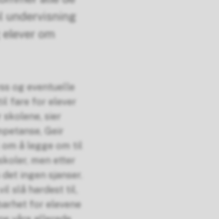
al undervisning
g elever om
yss og eventuelle
l fare for elever
 skolene, sier
mpetanse, Geir
 om å legge om til
skoler, men etter
det ingen sjanser.
il slå hardest til,
gbarhet for elevene