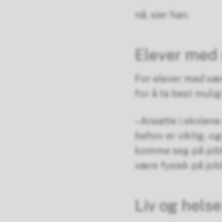
nå, sier han.
Elever med 
For elever med sær
for å ta best muli
–Ansatte i skolene
behov er viktig, og
komme seg på jobb
være fysisk på job
Liv og helse