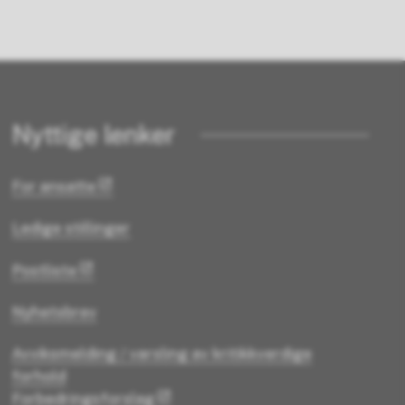
Nyttige lenker
For ansatte
Ledige stillinger
Postliste
Nyhetsbrev
Avviksmelding / varsling av kritikkverdige
forhold
Forbedringsforslag