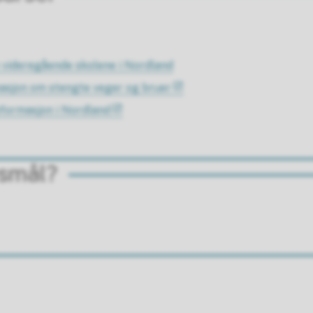
e videregående skolene i Nordland
asjon om stengte veger og bruer
nformasjon i Nordland
rsmål?