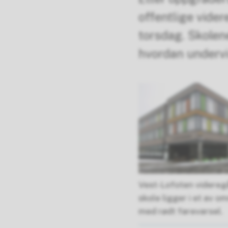
offentlige vider
torsdag. Skolene
hvordan undervi
Vest-Lofoten videre
skole ligger i et av 
med rødt farevarsel.