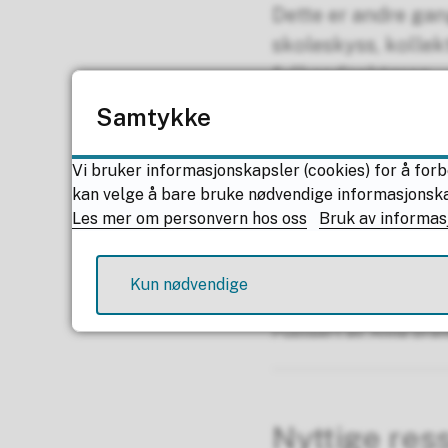
Dette er andre gan
skoleskyss, kollekt
fylkesdirektøren.
–Vi er tøffe i Nord
Samtykke
og elevers liv og h
kan være ekstremt 
Vi bruker informasjonskapsler (cookies) for å forb
og mye innstilt ko
kan velge å bare bruke nødvendige informasjonskaps
Les mer om personvern hos oss
Bruk av informas
seg ute om å bere
,
www.175.no
og
Kun nødvendige
Publisert av
Anna Bran
Nyttige res