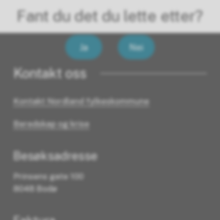
Fant du det du lette etter?
Ja
Nei
Kontakt oss
Kontakt Nordland fylkeskommune
Beredskap og krise
Besøksadresse
Prinsens gate 100
8048 Bodø