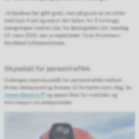
– Arbeidene har gått greit, men på grunn av en vinter
med mye frost og snø er det behov for å forlenge
stengningen med én uke. Ny åpningsdato blir mandag
23. mars 2026, sier prosjektleder Terje Krommen i
Nordland fylkeskommune.
Skyssbåt for persontrafikk
Ordningen med skyssbåt for persontrafikk mellom
Ørnes, Meløysund og Grønøy vil fortsette som i dag. Se
reisnordland.no
og appen Reis for rutetider og
informasjon om anløpssteder.