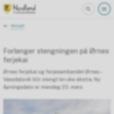
Nordland fylkeskommune
Du er her:
Aktuelt
Forlenger stengningen på Ørnes
ferjekai
Ørnes ferjekai og ferjesambandet Ørnes–
Vassdalsvik blir stengt én uke ekstra. Ny
åpningsdato er mandag 23. mars.