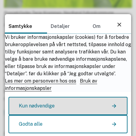
Prosjektleder Terje Krommen, Nordland fylkeskommune
Arbeider ut mai måned
Samtykke
Detaljer
Om
Det er ikke planlagt flere stengninger i prosjektet.
Vi bruker informasjonskapsler (cookies) for å forbedre
brukeropplevelsen på vårt nettsted, tilpasse innhold og
– Når kaia tas i bruk igjen i slutten av mars, skal ikke
tilby funksjoner samt analysere trafikken vår. Du kan
videre anleggsaktivitet være til hinder for trafikken.
velge å bare bruke nødvendige informasjonskapslene,
Planen er at vi holder på ut mai. Vi vil samtidig takke
eller tilpasse bruk av informasjonskapsler under
publikum for tålmodigheten mens oppgraderingen
“Detaljer”. før du klikker på “Jeg godtar utvalgte”.
pågår, avslutter Krommen.
Les mer om personvern hos oss
Bruk av
informasjonskapsler
Det er Christie & Opsahl AS som utfører arbeidene på
oppdrag fra Nordland fylkeskommune.
Kun nødvendige
Les mer på nettsiden til prosjektet
Godta alle
Publisert av
Irene Rasmussen Skaue