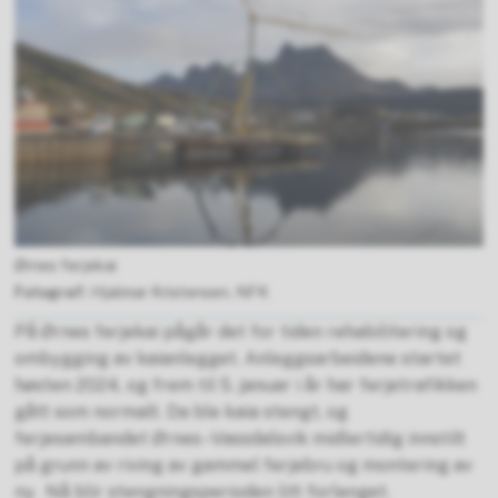
Ørnes ferjekai
Hjalmar Kristensen, NFK
På Ørnes ferjekai pågår det for tiden rehabilitering og
ombygging av kaianlegget. Anleggsarbeidene startet
høsten 2024, og frem til 5. januar i år har ferjetrafikken
gått som normalt. Da ble kaia stengt, og
ferjesambandet Ørnes–Vassdalsvik midlertidig innstilt
på grunn av riving av gammel ferjebru og montering av
ny. Nå blir stengningsperioden litt forlenget.