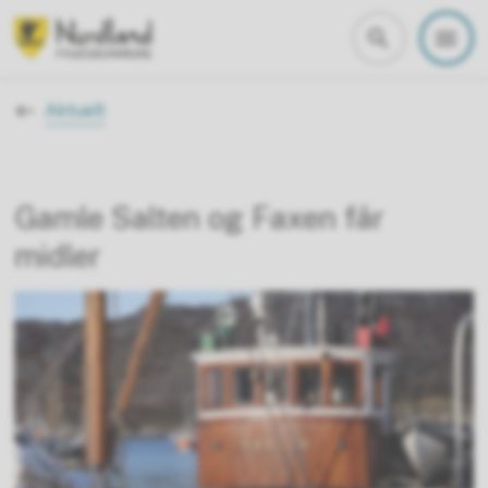
Nordland fylkeskommune
Du er her:
Aktuelt
Gamle Salten og Faxen får
midler