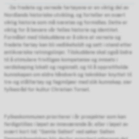
- De fredete og vernede fartøyene er en viktig del av
Nordlands historiske utvikling, og forteller en svært
viktig historie som må ivaretas og formidles. Dette er
viktig for å bevare vår felles historie og identitet.
Formålet med tilskuddene er å sikre at vernete og
fredete fartøy kan bli vedlikeholdt og satt i stand etter
antikvariske retningslinjer. Tilskuddene skal også bidra
til å stimulere frivilliges kompetanse og innsats i
verdiskaping lokalt og regionalt, og til å opprettholde
kunnskapen om eldre håndverk og teknikker knyttet til
tre- og stålfartøy og fagmiljøer med slik kunnskap, sier
fylkesråd for kultur Christian Torset.
Fylkeskommunen prioriterer i år prosjekter som kan
ferdigstilles i løpet av inneværende år, eller i løpet av
svært kort tid. "Gamle Salten" ved søker Salten