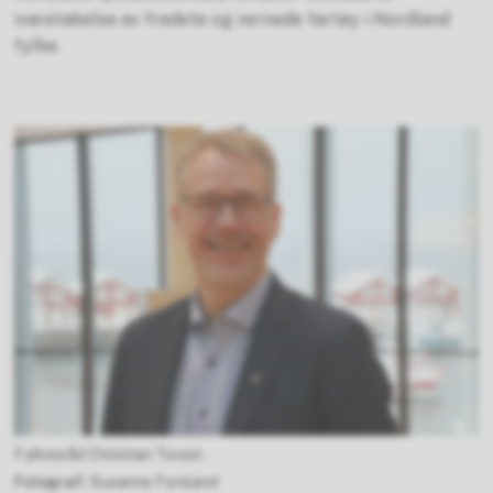
ivaretakelse av fredete og vernede fartøy i Nordland
fylke.
Fylkesråd Christian Torset.
Susanne Forsland