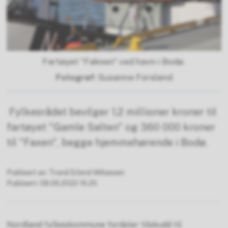
Fartøyet "Faksen" ved havn i Bodø.
Susanne Forsland
Fylkesrådet bevilger 1,2 millioner kroner til
fartøyet "Gamle Salten" og 360 000 kroner
til "Faxen", begge hjemmehørende i Bodø.
Publisert av
Trond Erlend Willassen
Publisert
08.06.2022 16.25
Nordland fylkeskommune fordeler tilskudd til