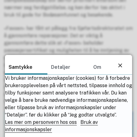
Dampskibsselskap blir derfor prioritert ettersom det
nærmer seg ferdigstillelse, og kan derfor tas aktivt i
bruk til gode for Bodøsamfunnet og besøkende.
«Faxsen» har fått et pålegg fra Sjøfartsdirektoratet om
å gjennomføre reparasjoner. Det er viktig å
gjennomføre dette slik at «Faxen» beholder
passasjersertifikat og muligheten til å ha inntjening av
midler til drift og vedlikehold. Dette er en prioritering
som fylkeskommunen anser som svært viktig, da det er
Samtykke
Detaljer
Om
avgjørende å ha drift på fartøyet for å dekke de
Vi bruker informasjonskapsler (cookies) for å forbedre
nødvendige driftskostnadene. Fylkesråden avslutter
brukeropplevelsen på vårt nettsted, tilpasse innhold og
med å at vi med dette håper at vi på en god måte
tilby funksjoner samt analysere trafikken vår. Du kan
støtter og bidrar til at disse to historisk viktige
velge å bare bruke nødvendige informasjonskapslene,
fartøyene i Bodø kan brukes til glede for alle.
eller tilpasse bruk av informasjonskapsler under
“Detaljer”. før du klikker på “Jeg godtar utvalgte”.
Les mer om personvern hos oss
Bruk av
informasjonskapsler