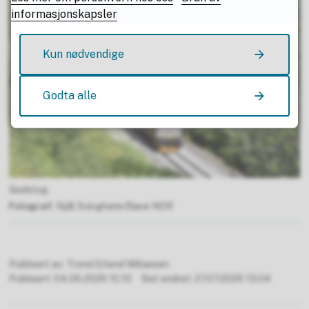
informasjonskapsler
Kun nødvendige
Godta alle
Godstog.
Njål Svingheim/Bane NOR
Publisert av
Trond Erlend Willassen
Publisert
04.06.2026 10.10
Sist endret
27.07.2026 13.04