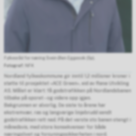
Fylkesråd for næring Svein Øien Eggesvik (Sp).
NFK
Nordland fylkeskommune gir inntil 1,2 millioner kroner i
støtte til prosjektet «ACE Green», eid av Rana Utvikling
AS. Målet er klart: få godstrafikken på Nordlandsbanen
tilbake på sporet – og videre opp igjen.
Bakgrunnen er alvorlig. De siste to årene har
ekstremvær, ras og langvarige linjebrudd sendt
godstrafikken rett ned. På det verste sto banen stengt i
månedsvis, med store konsekvenser for både
næringslivet og forsyningssikkerheten i nord.