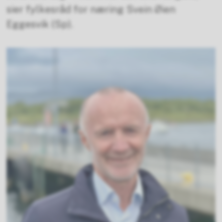
sier fylkesråd for næring Svein Øien
Eggesvik (Sp).