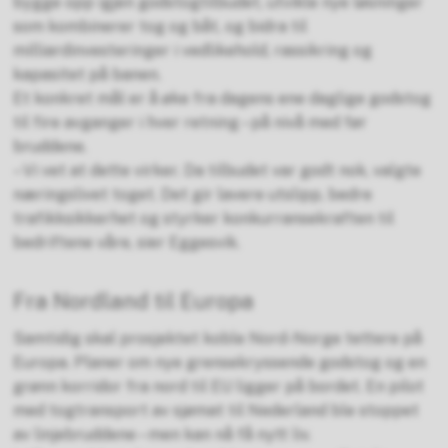
bygge opp igjen godstogtilbudet, utvikle nye løsninger
som kombinerer tog og båt, og bidra til
milliardinvesteringer i vedlikehold, rassikring og
kapasitet på banen.
Et konkret mål er å øke fra dagens ene daglige godstog
til fire avganger i hver retning – på nivå med før
bruddene.
– Vi vet at dette virker. Da tilbudet var godt nok, valgte
næringslivet toget. Det gir lavere utslipp, bedre
trafikksikkerhet og styrker konkurransekraften til
bedriftene våre, sier Eggesvik.
Fra Nordland til Europa
Samtidig skal prosjektet koble Nord-Norge tettere på
Europa. Planer om nye grensekryssende godstog og en
grønn korridor fra nord til EU ligger på bordet. En pilot
med togtransport av sjømat til Nederland ble stoppet
av linjebruddene – men kan nå få nytt liv.