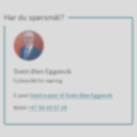
Har du spørsmål?
Svein Øien Eggesvik
Fylkesråd for næring
E-post
Send e-post
til Svein Øien Eggesvik
Mobil
+47 93 45 57 26