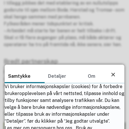
I tillegg jobbes det med etablering av en nullutslipps
godsrute til sjøs mellom Bodø, Harstad og Tromsø – som
skal henge sammen med jernbanen.
Fylkesråden mener tidspunktet er kritisk.
– Arbeidet må starte før banen er helt tilbake i drift.
Skal vi få flere avganger på plass, må både aktører og
operatører ha tro på framtida nå, ikke senere, sier han.
Bredt partnerskap
Prosjektet har et bredt partnerskap med havner,
Samtykke
Detaljer
Om
næringsliv og transportaktører fra hele landsdelen.
Fylkeskommunen går inn med halvparten av
Vi bruker informasjonskapsler (cookies) for å forbedre
finansieringen.
brukeropplevelsen på vårt nettsted, tilpasse innhold og
Målet er tydelig: Mer gods på bane, mindre på vei – og
tilby funksjoner samt analysere trafikken vår. Du kan
en grønnere transportkorridor fra nord til resten av
velge å bare bruke nødvendige informasjonskapslene,
Europa.
eller tilpasse bruk av informasjonskapsler under
“Detaljer”. før du klikker på “Jeg godtar utvalgte”.
Les mer om personvern hos oss
Bruk av