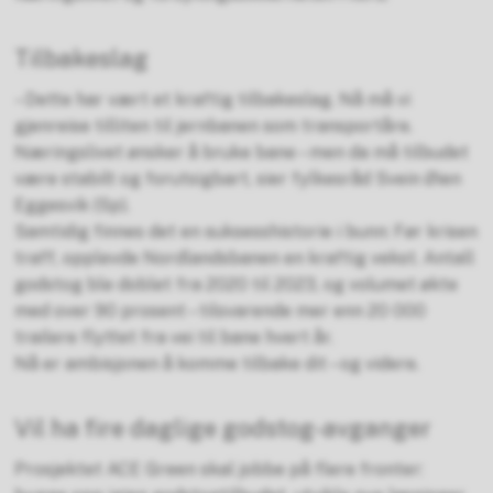
Tilbakeslag
– Dette har vært et kraftig tilbakeslag. Nå må vi
gjenreise tilliten til jernbanen som transportåre.
Næringslivet ønsker å bruke bane – men da må tilbudet
være stabilt og forutsigbart, sier fylkesråd Svein Øien
Eggesvik (Sp).
Samtidig finnes det en suksesshistorie i bunn: Før krisen
traff, opplevde Nordlandsbanen en kraftig vekst. Antall
godstog ble doblet fra 2020 til 2023, og volumet økte
med over 90 prosent – tilsvarende mer enn 20 000
trailere flyttet fra vei til bane hvert år.
Nå er ambisjonen å komme tilbake dit – og videre.
Vil ha fire daglige godstog-avganger
Prosjektet ACE Green skal jobbe på flere fronter: