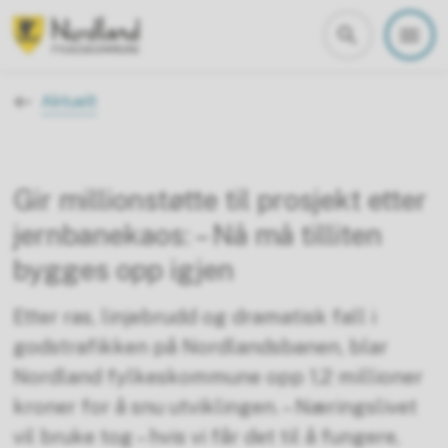
Nordland fylkeskommune
Du er her:
Aktuelt
Gir millionstøtte til prosjekt etter
jernbanekaos: – Nå må tilliten
bygges opp igjen
Etter ras, linjebrudd og dramatisk fall i
godstrafikken på Nordlandsbanen, blar
Nordland fylkeskommune opp 1,2 millioner
kroner for å snu utviklingen. – Næringslivet
vil bruke tog – hvis vi får det til å fungere,