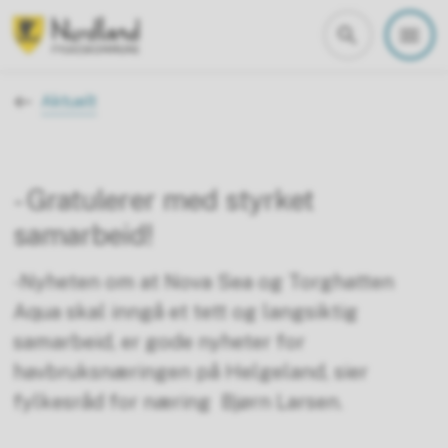
Nordland fylkeskommune
Du er her:
Aktuelt
- Gratulerer med styrket
samarbeid!
-Nyheten om at Nova Sea og Torghatten
Aqua skal inngå et tett og langsiktig
samarbeid, er gode nyheter for
havbruksnæringen på Helgeland, sier
fylkesråd for næring Bjørn Larsen.