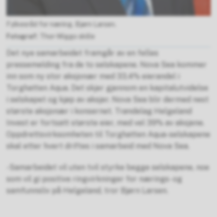
Fylkesråd for næring, Bjørn Larsen.
Thor-Wiggo skille
Det nye samarbeidet framgår av en felles
pressemelding fra de to selskapene. Nova Sea kommer
inn som ny stor aksjonær med 33,4% eierandel i
Torghatten Aqua. Det skjer gjennom en kapitalutvidelse
i selskapet og kjøp av aksjer. Nova Sea blir dermed nest
største aksjonær i konsernet. Trøndelag Helgeland
Invest er fortsatt største eier, med vel 39% av aksjene.
Oppdrettsvirksomheten til Torghatten Aqua-selskapene
skal etter hvert driftes i samarbeid med Nova Sea.
-Samarbeidet vil uten tvil styrke begge selskapene, noe
som vil gi positive ringvirkninger for nærings- og
samfunnsliv på Helgeland, tror Bjørn Larsen.