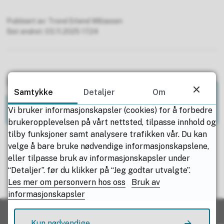
Publisert av
Trond Erlend Willassen
Sist endret
03.11.2025 17.24
Har du spørsmål?
Samtykke
Detaljer
Om
Vi bruker informasjonskapsler (cookies) for å forbedre
brukeropplevelsen på vårt nettsted, tilpasse innhold og
tilby funksjoner samt analysere trafikken vår. Du kan
velge å bare bruke nødvendige informasjonskapslene,
eller tilpasse bruk av informasjonskapsler under
“Detaljer”. før du klikker på “Jeg godtar utvalgte”.
Fant du det du lette etter?
Les mer om personvern hos oss
Bruk av
informasjonskapsler
Ja
Nei
Kun nødvendige