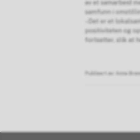
av et samarbeid me
samfunn i omstilli
–Det er et lokalsa
positiviteten og o
fortsetter, slik at
Publisert av
Anna Bran