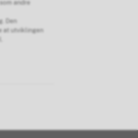
, som andre
g. Den
e at utviklingen
ll.