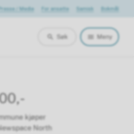
Presse / Media
For ansatte
Samisk
Bokmål
Søk
Meny
00,-
ommune kjøper
 Newspace North