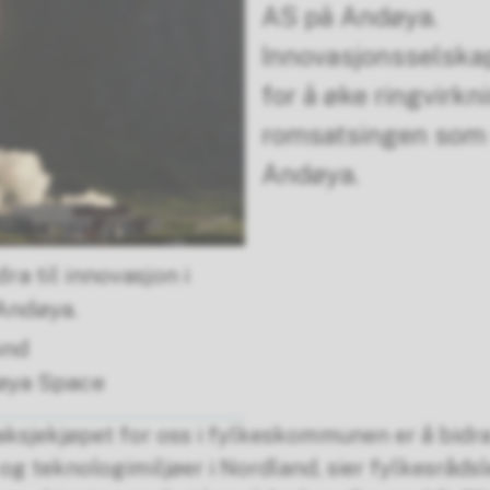
AS på Andøya.
Innovasjonsselskap
for å øke ringvirkn
romsatsingen som 
Andøya.
ra til innovasjon i
Andøya.
ond
øya Space
ksjekjøpet for oss i fylkeskommunen er å bidra
og teknologimiljøer i Nordland, sier fylkesråd