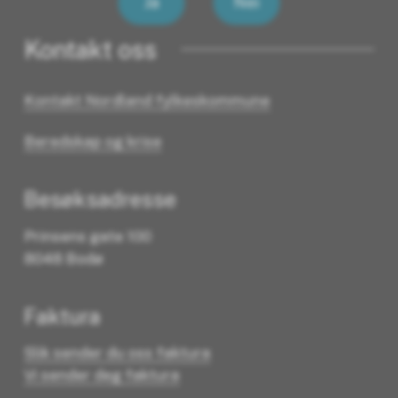
Ja
Nei
Kontakt oss
Kontakt Nordland fylkeskommune
Beredskap og krise
Besøksadresse
Prinsens gate 100
8048 Bodø
Faktura
Slik sender du oss faktura
Vi sender deg faktura