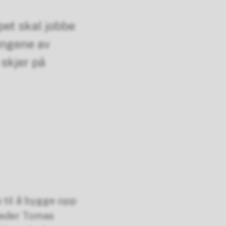
et skal jobbe
ingene av
skjer på
 til å bygge opp
sleder Tomas