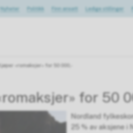
Nyheter
Politikk
Finn ansatt
Ledige stillinger
Kjøper «romaksjer» for 50 000,-
«romaksjer» for 50 0
Nordland fylkesk
25 % av aksjene i