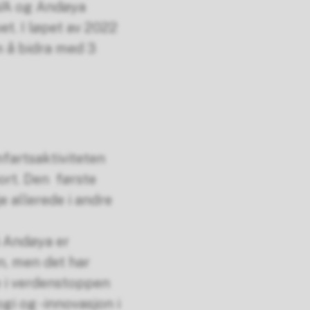
IVA og Andøya
et. I løpet av 2022
m å bidra med 3
fartsaktiviteten
rt. Den
første
e allerede i andre
å Andøya er
n, men det har
e i verdenstoppen
gi og -innovasjon i