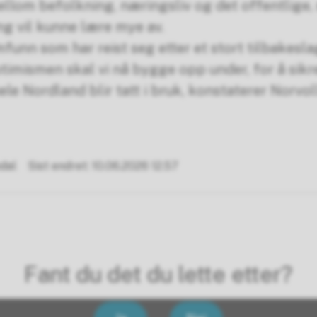
llom befolkning, næringsliv og det offentlige
ng vil kunne lære mye av.
mfunn som har reist seg etter et stort tilbakesla
ptimismen skal vi nå bygge opp under, for å sikr
 hele Nordland blir tatt i bruk, konstaterer Norvo
dal
Sist endret
10.06.2026 12.57
Fant du det du lette etter?