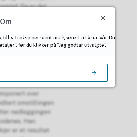
remtid. Da er det
rar inn med det vi
Om
tanse til å øke
pstartsfasen,
g tilby funksjoner samt analysere trafikken vår. Du
ljer”. før du klikker på “Jeg godtar utvalgte”.
et
imponert over
dtert omstillingen
tter nedleggingen
Andenes. Han
jer er et resultat