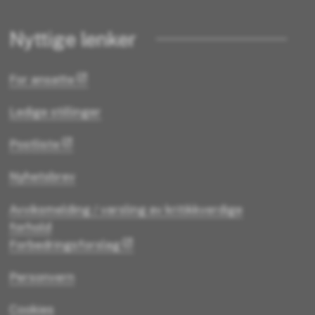
Nyttige lenker
For ansatte
Ledige stillinger
Postliste
Nyhetsbrev
Avviksmelding / varsling av kritikkverdige
forhold
Forbedringsforslag
Personvern
Cookies