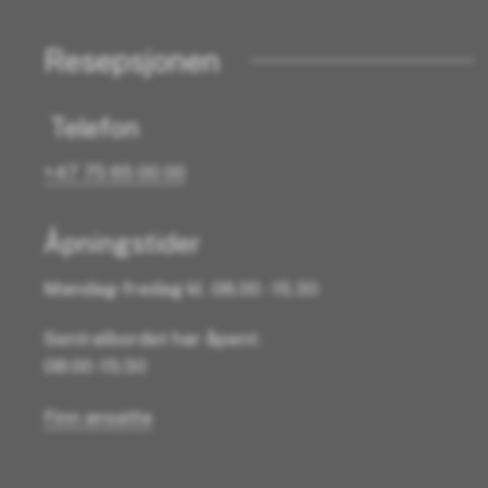
Resepsjonen
Telefon
+47 75 65 00 00
Åpningstider
Mandag-fredag kl. 08.00 - 15.30
Sentralbordet har åpent:
08:00 -15:30
Finn ansatte