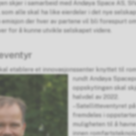
ngen skjer i samarbeid med Andøya Space AS, S
om alle skal ha like eierdeler i det nye selskap
n emisjon der hver av partene vil bli forespurt o
er for å kunne utvikle selskapet videre.
eventyr
l etablere et innovasjonssenter knyttet til rom
rundt Andøya Spacepo
oppskytingen skal skj
halvdel av 2022.
–Satellitteventyret p
fremdeles i oppstarte
muligheten til å havn
innen romfartsteknolo