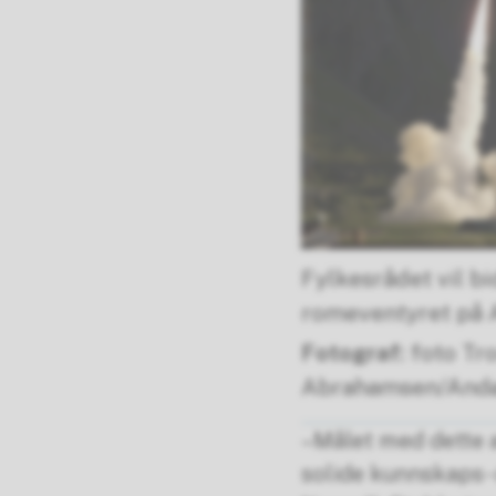
Fylkesrådet vil bid
romeventyret på 
foto Tr
Abrahamsen/And
–Målet med dette a
solide kunnskaps- 