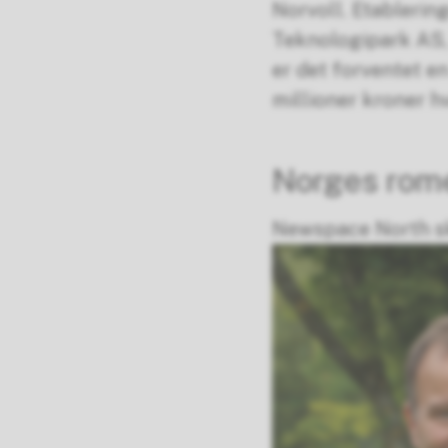
Norvoll. Etableri
Teknologipark AS, s
er det forventet e
millioner kroner hv
Norges rom
Newspace North ska