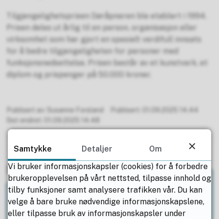
Tilgjengelighetsprisen Døråpneren ble etablert i 1994.
Prisen deles ut årlig til en person, organisasjon eller
virksomhet som har gjort en spesielt verdifull innsats
for å bedre tilgjengeligheten for personer med
funksjonsnedsettelse. Prisen består av et kunstverk, et
diplom og prispenger på 50.000 kroner.
Publisert av
Susanne Forsland
Publisert
01.09.2025 14.44
Sist endret
01.09.2025 14.48
Samtykke
Detaljer
Om
Vi bruker informasjonskapsler (cookies) for å forbedre
Nyttige ressurser
brukeropplevelsen på vårt nettsted, tilpasse innhold og
tilby funksjoner samt analysere trafikken vår. Du kan
velge å bare bruke nødvendige informasjonskapslene,
Tilgjengelighetsprisen Døråpneren
eller tilpasse bruk av informasjonskapsler under