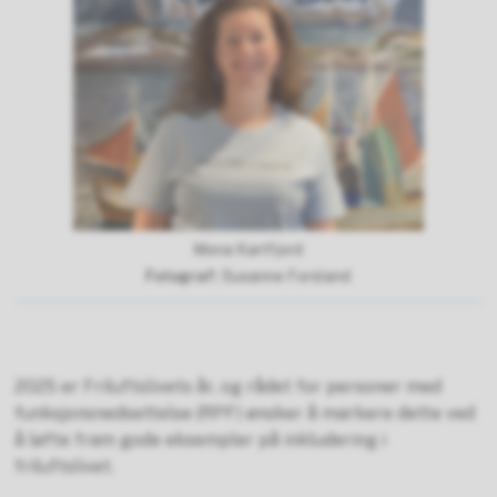
Mona Kartfjord
Susanne Forsland
2025 er Friluftslivets år, og rådet for personer med
funksjonsnedsettelse (RPF) ønsker å markere dette ved
å løfte fram gode eksempler på inkludering i
friluftslivet.