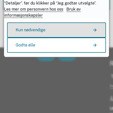
“Detaljer”. før du klikker på “Jeg godtar utvalgte”.
Les mer om personvern hos oss
Bruk av
informasjonskapsler
Kun nødvendige
Fant du det du lette etter?
Godta alle
Ja
Nei
R
T
+
Å
M