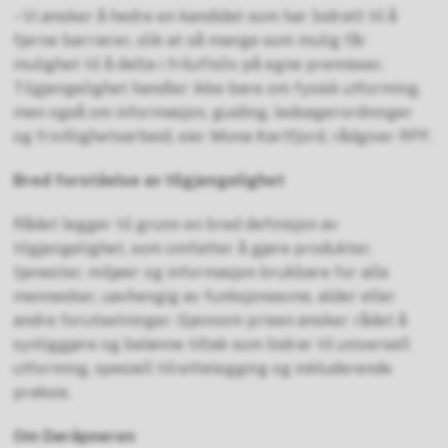
– Vi ønsker å hedre en kandidat som har bidratt til å
fjerne barrierer, slik at så mange som mulig får
mulighet til å delta i friluftsliv på egne premisser.
Tilgjengelighet handler ikke bare om fysisk utforming,
men også om informasjon, guiding, ledsagerordninger
og frivillighetsarbeid, sier Mona Kartfjord, rådgiver RPF.
Bred forståelse av tilgjengelighet
Rådet legger til grunn en bred definisjon av
tilgjengelighet, som omfatter å gjøre produkter,
tjenester, miljøer og informasjon brukbare for alle
mennesker, uavhengig av funksjonsevne, alder eller
andre forutsetninger. Gjennom prisen ønsker rådet å
synliggjøre og belønne tiltak som bidrar til universell
utforming, spesiell tilrettelegging og inkluderende
praksis.
Om Døråpneren