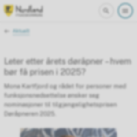
Nordland fylkeskommune
Du er her:
Aktuelt
Leter etter årets døråpner – hvem
bør få prisen i 2025?
Mona Kartfjord og rådet for personer med
funksjonsnedsettelse ønsker seg
nominasjoner til tilgjengelighetsprisen
Døråpneren 2025.