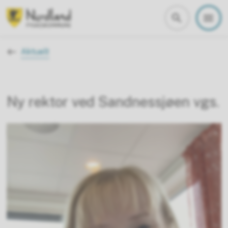
Nordland fylkeskommune
Du er her:
Aktuelt
Ny rektor ved Sandnessjøen vgs.