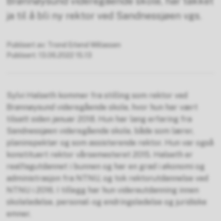
Brønnøysund videregående skole, har takket
ja til å bli ny rektor ved Sandnessjøen vgs.
Publisert av
Trond Erlend Willassen
Publisert
13.06.2022 15.13
Sylvi Halseth kommer fra stilling som rektor ved
Brønnøysund videregående skole, hvor hun har vært
tilsatt siden januar 2018. Hun har lang erfaring fra
Sandnessjøen videregående skole, både som lærer,
planinspektør og som assisterende rektor. Hun var også
konstituert rektor vårsemesteret 2015. Halseth er
realfagutdannet i bunnen og har en grad i økonomi og
administrasjon fra NTNU, og tok rektorutdannelse ved
NTNU i 2016. I tillegg har hun videreutdanning innen
skoleledelse, personal- og endringsledelse og juridiske
emner.