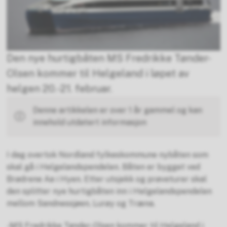
Den nye hurtigbåten MS Fredrikke Tønder-
Olsen kommer til Helgeland i løpet av
helgen 20.-21. februar.
Denne artikkelen er over 1 år gammel og kan
innehold utdatert informasjon
I dag overtok Nordland fylkeskommune nybåten som
skal gå i Helgelandspendelen. Båten er bygget ved
Brødrene Aa i Hyen. Etter utsjekk og prøveturer skal
den splitter nye hurtigbåten inn i Helgelandspendelen
mellom Sandnessjøen, Lurøy og Træna.
-MS Fredrikke Tønder-Olsen kommer til Helgeland i