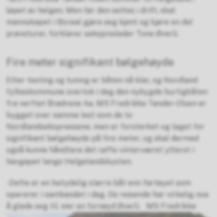
løpet av helgen. Men før den settes i drift, skal
mannskapet i Boreal gjøre seg kjent og kjøre en del
prøveturer, forklarer seksjonsleder Tone Øverli.
Fire meter signifikant bølgehøyde
Etter testing og tuning er båten nå klar, og Nordland
fylkeskommune overtok i dag den nybygde hurtigbåten
fra verftet Brødrene Aa. MS Fredrikke Tønder-Olsen er
bygget over samme lest som de to
Nordlandsekspressene, men er forsterket og laget for
signifikant bølgehøyde på fire meter, og skal dermed
også kunne håndtere det røffe vinterværet ytterst i
havgapet langs Helgelandskysten.
-Dette er en betydelig større båt enn fartøyet som
opererer i sambandet i dag. De reisende har virkelig noe
å glede seg til, sier en fornøyd Øverli.
MS Fredrikke