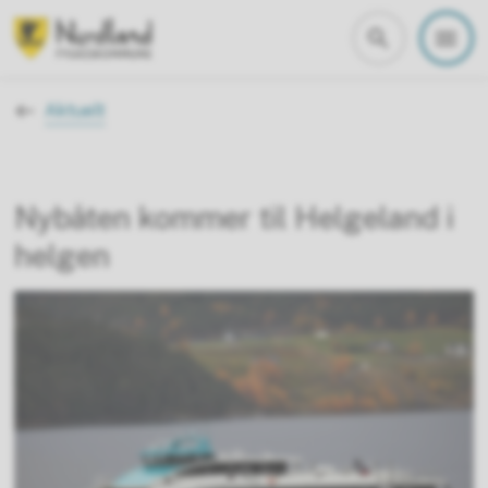
Nordland fylkeskommune
Du er her:
Aktuelt
Nybåten kommer til Helgeland i
helgen