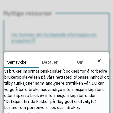
Nyttige ressurser
Her kommer det fortløpende informasjon om
prosjektet
Har du spørsmål?
Samtykke
Detaljer
Om
Vi bruker informasjonskapsler (cookies) for å forbedre
brukeropplevelsen på vårt nettsted, tilpasse innhold og
tilby funksjoner samt analysere trafikken vår. Du kan
velge å bare bruke nødvendige informasjonskapslene,
eller tilpasse bruk av informasjonskapsler under
“Detaljer”. før du klikker på “Jeg godtar utvalgte”.
Marianne Dobak Kvensjø
Les mer om personvern hos oss
Bruk av
Fylkesrådsleder