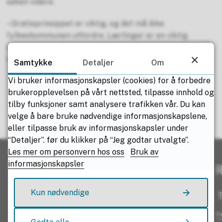
saken videre.
– Gratisprinsippet er viktig, og det må ikke
fylkeskommunen utfordre. Lærlinger er en viktig
ressurs som må oppleve lik behandling som elevene på
studiespesialiserende linjer, avslutter Hiis Bergh.
Samtykke
Detaljer
Om
Vi bruker informasjonskapsler (cookies) for å forbedre
brukeropplevelsen på vårt nettsted, tilpasse innhold og
tilby funksjoner samt analysere trafikken vår. Du kan
velge å bare bruke nødvendige informasjonskapslene,
Fant du det du lette etter?
eller tilpasse bruk av informasjonskapsler under
“Detaljer”. før du klikker på “Jeg godtar utvalgte”.
Les mer om personvern hos oss
Bruk av
Ja
Nei
informasjonskapsler
R
Kun nødvendige
T
+