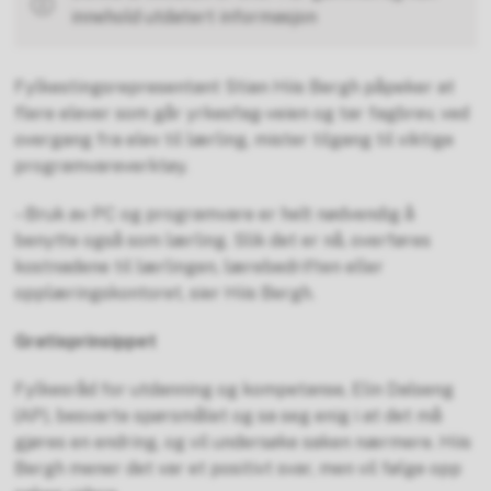
innehold utdatert informasjon
Fylkestingsrepresentant Stian Hiis Bergh påpeker at
flere elever som går yrkesfag-veien og tar fagbrev, ved
overgang fra elev til lærling, mister tilgang til viktige
programvareverktøy.
– Bruk av PC og programvare er helt nødvendig å
benytte også som lærling. Slik det er nå, overføres
kostnadene til lærlingen, lærebedriften eller
opplæringskontoret, sier Hiis Bergh.
Gratisprinsippet
Fylkesråd for utdanning og kompetanse, Elin Dalseng
(AP), besvarte spørsmålet og sa seg enig i at det må
gjøres en endring, og vil undersøke saken nærmere. Hiis
Bergh mener det var et positivt svar, men vil følge opp