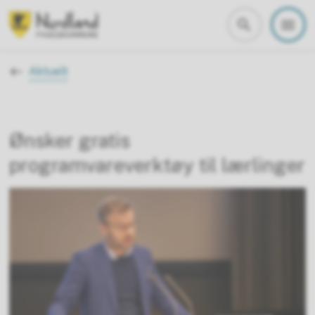
Nordland fylkeskommune
Du er her:
Aktuelt
Ønsker gratis
programvareverktøy til lærlinger