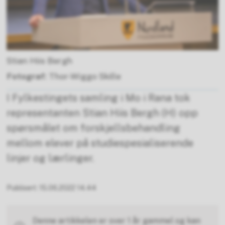
Stian Hiis Bergh
Thor-Wiggo Skille
I Fylkestingets samling i Mo i Rana tok
representanten Stian Hiis Bergh (H) opp
spørsmålet om forskjellsbehandling
mellom elever på studiespesialiserende
linjer og lærlinger.
Publisert
15.06.2022 14.44
Denne artikkelen er over 1 år gammel og kan