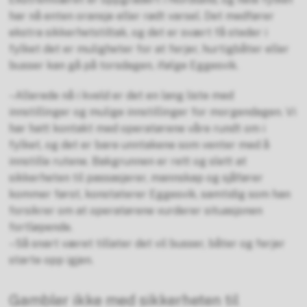
har nå enten oransje eller rødt varsel. Det medfører
ekstra sikkerhetstiltak, og det er svært få steder i
fylket det er muligheter for at ferjer, hurtigbåter eller
busser kan gå på torsdagen, ifølge Eggesvik.
–Allerede nå i kveld er det en lang liste med
innstillinger og mulige innstillinger for morgendagen. Vi
har hatt kontakt med operatørene våre rundt om i
fylket, og det er bare unntakene som venter med å
innstille rutene. Bakgrunnen er rett og slett at
sikkerheten til passasjerer, mannskap og sjåfører
kommer først, konstaterer Eggesvik, samtidig som han
forsikrer om at operatørene vurderer situasjonen
fortløpende.
–Så snart været tillater det vil busser, båter og ferjer
starte opp igjen.
Gambler ikke med sikkerheten til