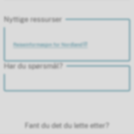
Nyttige ressurser
Reiseinformasjon for Nordland
Har du spørsmål?
Fant du det du lette etter?