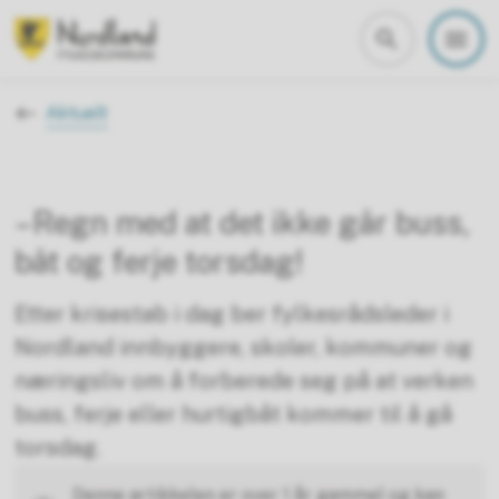
Nordland fylkeskommune
Du er her:
Aktuelt
–Regn med at det ikke går buss,
båt og ferje torsdag!
Etter krisestab i dag ber fylkesrådsleder i
Nordland innbyggere, skoler, kommuner og
næringsliv om å forberede seg på at verken
buss, ferje eller hurtigbåt kommer til å gå
torsdag.
Denne artikkelen er over 1 år gammel og kan