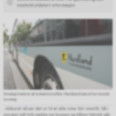
innehold utdatert informasjon
Onsdag kveld er all kollektivtrafikk i Nordland bekreftet innstilt
torsdag.
–Akkurat nå ser det ut til at alle ruter blir innstilt. Så i
morgen må folk sjekke om bussen og båten faktisk går,