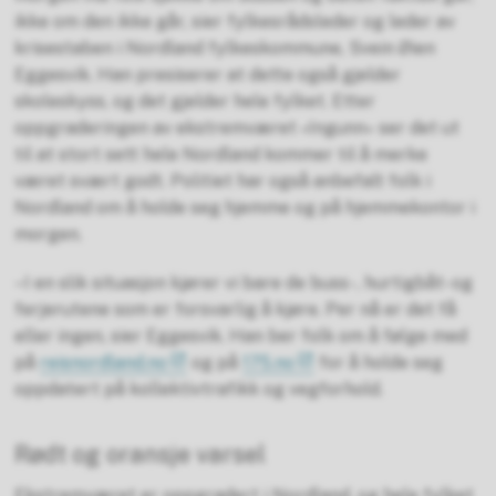
ikke om den ikke går, sier fylkesrådsleder og leder av
krisestaben i Nordland fylkeskommune, Svein Øien
Eggesvik. Han presiserer at dette også gjelder
skoleskyss, og det gjelder hele fylket. Etter
oppgraderingen av ekstremværet «Ingunn» ser det ut
til at stort sett hele Nordland kommer til å merke
været svært godt. Politiet har også anbefalt folk i
Nordland om å holde seg hjemme og på hjemmekontor i
morgen.
–I en slik situasjon kjører vi bare de buss-, hurtigbåt- og
ferjerutene som er forsvarlig å kjøre. Per nå er det få
eller ingen, sier Eggesvik. Han ber folk om å følge med
på
reisnordland.no
og på
175.no
for å holde seg
oppdatert på kollektivtrafikk og vegforhold.
Rødt og oransje varsel
Ekstremværet er oppgradert i Nordland, og hele fylket