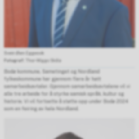
Svein Øien Eggesvik
Thor-Wiggo Skille
Bodø kommune, Sametinget og Nordland
fylkeskommune har gjennom flere år hatt
samarbeidsavtaler. Gjennom samarbeidsavtalene vil vi
alle tre arbeide for å styrke samisk språk, kultur og
historie. Vi vil fortsette å støtte opp under Bodø 2024
som en feiring av hele Nordland.