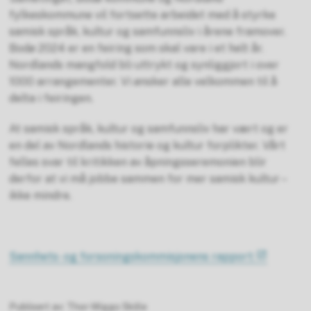
fylkeskommune vil fortsette arbeidet med å styrke
samisk språk, kultur og samfunnsliv i årene framover.
Bodø 2024 er en feiring som skal vare i et helt år.
Nordlands mangfold bli uttrykt og synliggjort i over
1000 arrangementer. Vi ønsker alle velkommen til å
delta i feiringen.
At samisk språk, kultur og samfunnsliv har vært og er
en del av Nordlands historie og kultur forplikter. Vårt
felles svar til kritikken av åpningsseremonien blir
derfor at vi må jobbe sammen for mer samisk kultur –
ikke mindre.
Sannhets- og forsoningskommisjonens rapport:
Publisert av
Thor-Wiggo Skille