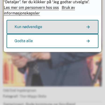
“Detaljer”. før du klikker på “Jeg godtar utvalgte”.
Les mer om personvern hos oss
Bruk av
informasjonskapsler
Kun nødvendige
Godta alle
Odd Emil Ingebrigtsen
Thor-Wiggo Skille
Sametinget, Bodø kommune og Nordland