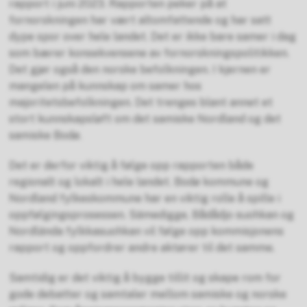
rapport i juni 2023. Rapporten peker på at
fornorskningen har vært altomfattende og har satt
dype spor over hele landet. Det er ikke bare samer i dag
som bærer konsekvensene av fornorskningspolitikken.
Det gjør også den norske befolkningen. I kjernen er
mangelen på kunnskap om samer hos
majoritetsbefolkningen. Det trenges blant annet et
stort kunnskapsløft om det samiske Nordland og det
samiske Bodø.
Det er derfor viktig å følge opp rapporten både
regionalt og lokalt i hele landet. Bodø kommune og
Nordland fylkeskommune har en viktig rolle å spille i
oppfølgingsprosessen. Sámedigge, Bådådjo suohkan og
Nordlánda fylkkasuohkan vil følge opp kommisjonens
rapport og oppfordrer andre aktører til det samme.
Samtidig er det viktig å bygge tillit og skape rom for
gode debatter og samtaler mellom samiske og norske