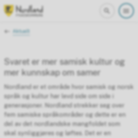
Nordland fylkeskommune
Du er her:
Aktuelt
Svaret er mer samisk kultur og
mer kunnskap om samer
Nordland er et område hvor samisk og norsk
språk og kultur har levd side om side i
generasjoner. Nordland strekker seg over
fem samiske språkområder og dette er en
del av det nordlandske mangfoldet som
skal synliggjøres og løftes. Det er en