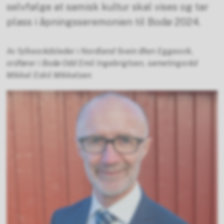
selvfølge at samisk kultur skal vises og tar
plass i åpningsseremonien til Bodø 2024.
Av fylkesrådsleder i Nordland Svein Øien Eggesvik,
ordfører i Bodø Odd Emil Ingebrigtsen, sametingsråd
Mikkel Eskil Mikkelsen