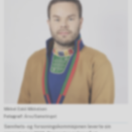
Mikkel Eskil Mikkelsen
Árvu/Sametinget
Sannhets- og forsoningskommisjonen leverte sin