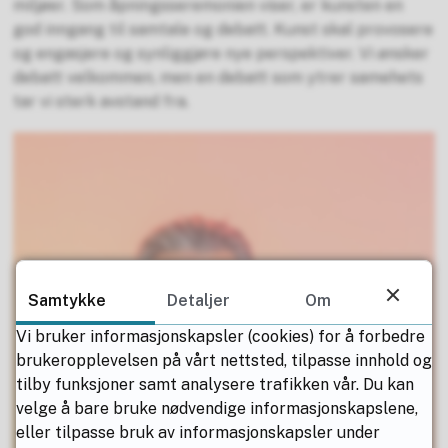
miljøer. Som åpningsseremonien viser, er kunsten en
god inngang til samtale og debatt. Kunst skal provosere
og engasjere og synliggjøre nye perspektiver. Vi ønsker
debatt velkommen, men en debatt som ytrer samehets
tar vi sterk avstand fra.
Samtykke
Detaljer
Om
Vi bruker informasjonskapsler (cookies) for å forbedre
brukeropplevelsen på vårt nettsted, tilpasse innhold og
tilby funksjoner samt analysere trafikken vår. Du kan
velge å bare bruke nødvendige informasjonskapslene,
eller tilpasse bruk av informasjonskapsler under