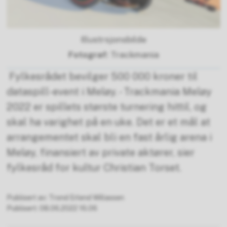
Illustrsjonsbilde
Trackmania
Fylkesrådet bevilger 500 000 kroner til
dataspill-event i Meløy. - Trackmania Meløy
2022 er spillets største turnering hittil, og
skal ha varighet på en uke. Det er et mål at
arrangementet skal bli en fast årlig arena i
Meløy, finansiert av private aktører, sier
fylkesråd for kultur Christian Torset.
Publisert av
Trond Erlend Willassen
Publisert
08.06.2022 16.06