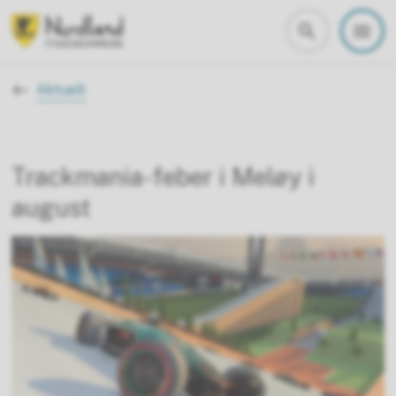
Nordland fylkeskommune
Du er her:
Aktuelt
Trackmania-feber i Meløy i
august