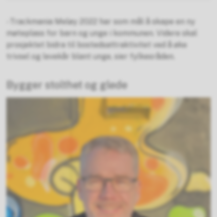
- Trackmania Meløy 2022 har som mål å skape en ny
møteplass for barn og unge i kommunen. Videre skal
prosjektet bidra til bostedsattraktivitet ved å øke
trivsel og levekår blant unge, sier fylkesråden.
Bygger stolthet og glede