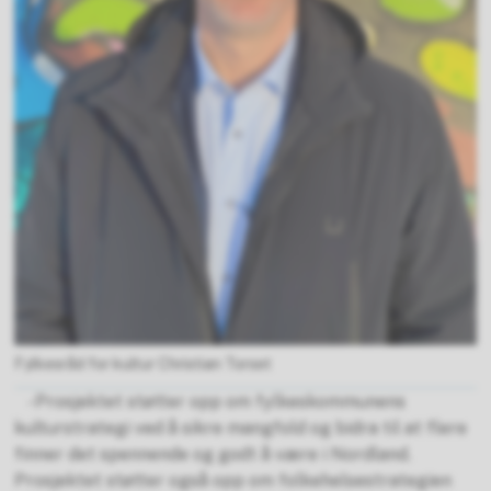
Fylkesråd for kultur Christian Torset
- Prosjektet støtter opp om fylkeskommunens
kulturstrategi ved å sikre mangfold og bidra til at flere
finner det spennende og godt å være i Nordland.
Prosjektet støtter også opp om folkehelsestrategien