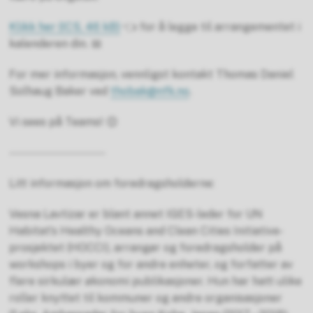
Klikk her
(ICS, 46 kB)
👈 for å legge til arrangementet i
kalenderen din. 📅
For mer informasjon, vennligst kontakt Thomas Daniel
Solhaug Baker ved
thobak@nfk.no
.
Vi sees på Teams! 😊
-----------------------
Litt informasjon om foredragsholderne:
Vesna Lavtizar er blant annet IGES-leder for UN
Habitat’s Healthy Oceans and Clean Cities Initiative-
prosjektet (HOCCI), arrangør og foredragsholder på
workshops i byer og for andre enheter, og forfatter av
flere sirkulær økonomi publikasjoner. Hun har hatt ulike
roller knyttet til kommuner og andre organisasjoner