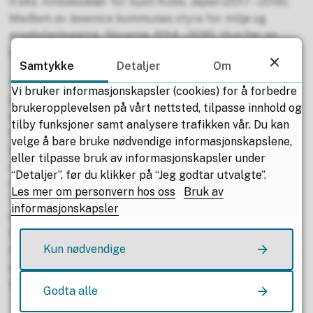
(f.eks. Ambassadør for byen Kobe, Japan (2017 – 2018);
Medlem av Jesenice kommunes styre for miljø og
arealplanlegging, Slovenia, 2014 – 2016). Hun har en
doktorgrad i miljøvitenskap.
Samtykke
Detaljer
Om
Shiko Hayashis ekspertise er blant annet innen 3R-
Vi bruker informasjonskapsler (cookies) for å forbedre
politikk for bærekraftig utvikling, utvidet
brukeropplevelsen på vårt nettsted, tilpasse innhold og
produsentansvar, urban miljøstyring, sirkulære byer og
tilby funksjoner samt analysere trafikken vår. Du kan
bærekraftsmål lokalisering. Han har rik erfaring med å
velge å bare bruke nødvendige informasjonskapslene,
lede flere prosjekter med asiatiske land for den
eller tilpasse bruk av informasjonskapsler under
institusjonelle utviklingen, ved å støtte de nasjonale
“Detaljer”. før du klikker på “Jeg godtar utvalgte”.
myndighetene i Malaysia, Vietnam, Filippinene,
Les mer om personvern hos oss
Bruk av
Thailand, Indonesia, Bangladesh og Myanmar, for å
informasjonskapsler
utvikle strategier og tekniske retningslinjer for
forsvarlig avfallsbehandling, som er godkjent på deres
Kun nødvendige
ministernivå. Han jobber tett med Kitakyushu kommune
og er medutvikler av Kitakyushu Circular Economy
Vision.
Godta alle