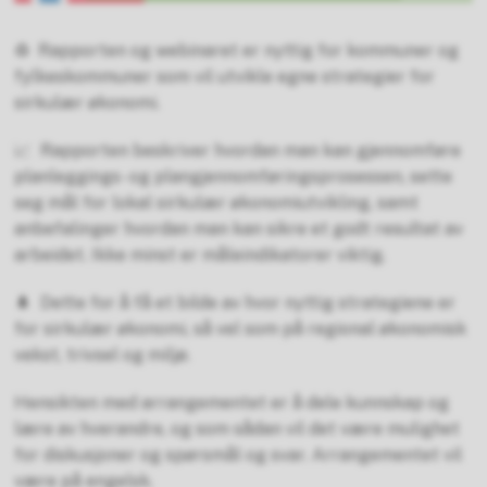
♻️ Rapporten og webinaret er nyttig for kommuner og
fylkeskommuner som vil utvikle egne strategier for
sirkulær økonomi.
📈 Rapporten beskriver hvordan man kan gjennomføre
planleggings- og plangjennomføringsprosessen, sette
seg mål for lokal sirkulær økonomiutvikling, samt
anbefalinger hvordan man kan sikre et godt resultat av
arbeidet. Ikke minst er måleindikatorer viktig.
🌲 Dette for å få et bilde av hvor nyttig strategiene er
for sirkulær økonomi, så vel som på regional økonomisk
vekst, trivsel og miljø.
Hensikten med arrangementet er å dele kunnskap og
lære av hverandre, og som sådan vil det være mulighet
for diskusjoner og spørsmål og svar. Arrangementet vil
være på engelsk.