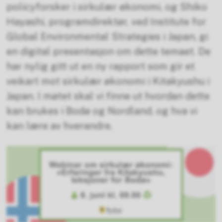
policyforsker i sirkulær økonomi, og Shiko
Hayashi, programdirektør, ved Institute for
Global Environmental Strategies i Japan, gi
en digital presentasjon om dette temaet. De
har nylig gitt ut en ny rapport som gir et
veikart mot sirkulær økonomi i Kitakyushu i
Japan. I møtet skal vi finne ut hvordan dette
kan brukes i Bodø og Nordland, og hva vi
kan lære av hverandre.