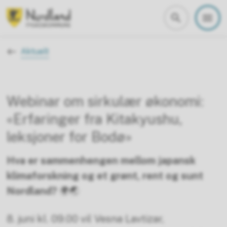
Nordland fylkeskommune
Du er her:
Aktuelt
Webinar om sirkulær økonomi:
«Erfaringer fra Kitakyushu,
leksjoner for Bodø»
Hva er sammenhengen mellom japansk
klimaforskning og et grønt, rent og sunt
Nordland?
🌍🌏
8. juni kl. 09.00 vil Vesna Lavtizar,