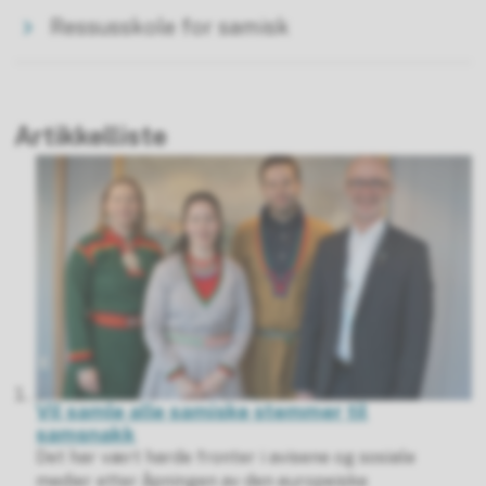
Ressusskole for samisk
Artikkelliste
Vil samle alle samiske stemmer til
samsnakk
Det har vært harde fronter i avisene og sosiale
medier etter åpningen av den europeiske