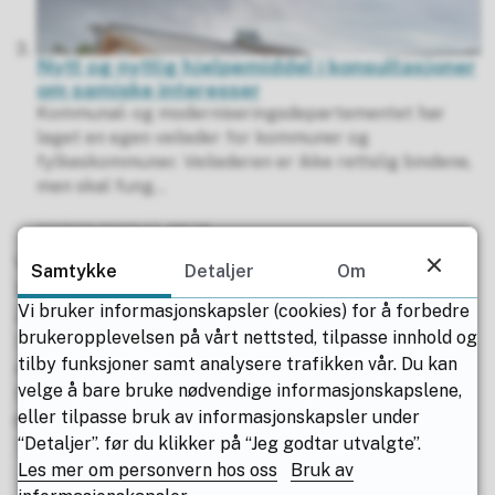
Nytt og nyttig hjelpemiddel i konsultasjoner
om samiske interesser
Kommunal- og moderniseringsdepartementet har
laget en egen veileder for kommuner og
fylkeskommuner. Veilederen er ikke rettslig bindene,
men skal fung...
07.09.2022 kl. 09.18
Publisert
Viser
10-12
av
13
artikler,
side
4
av
5
Samtykke
Detaljer
Om
Forrige
Vi bruker informasjonskapsler (cookies) for å forbedre
1
brukeropplevelsen på vårt nettsted, tilpasse innhold og
2
tilby funksjoner samt analysere trafikken vår. Du kan
3
velge å bare bruke nødvendige informasjonskapslene,
4
eller tilpasse bruk av informasjonskapsler under
5
“Detaljer”. før du klikker på “Jeg godtar utvalgte”.
Neste
Les mer om personvern hos oss
Bruk av