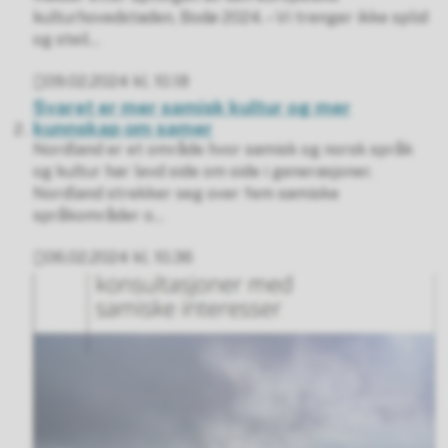
kulturhovedstaden, Bodø 2024. – Vi trenger ikke splid
og steil...
09.02.2024 kl. 10.18
Publisert
Svaret er mer samisk kultur og mer
kunnskap om samer
Nordland er et område hvor samisk og norsk språk
og kultur har levd side om side i generasjoner.
Nordland strekker seg over fem samiske
språkområder o...
06.02.2024 kl. 10.36
Publisert