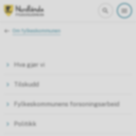
Nordland fylkeskommune
Du er her:
Om fylkeskommunen
Hva gjør vi
Tilskudd
Fylkeskommunens forsoningsarbeid
Politikk