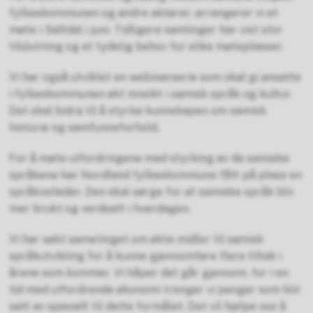
fylkeskommunen og andre aktører, arrangerer vi et
møte i Saltdal i juni. Tidligere samlinger har vist stor
tilslutning og et tydelig behov for slike møteplasser.
Vi har også utviklet en webinarserie som skal gi ansatte
i fylkeskommunen økt innsikt i samisk språk og kultur.
Det skal bidra til å styrke kunnskapen om samisk
historie og samfunnsforhold.
For å møte utfordringene med styrking av de samiske
språkene har Nordland fylkeskommune fått på plass en
språkveileder. Den skal sørge for at samiske språk blir
mer brukt og verdsatt i hverdagen.
Vi har søkt sametinget om økte midler til samisk
språkutvikling for å kunne gjennomføre flere tiltak i
årene som kommer. Vi håper det går gjennom, for i en
tid med utfordrende økonomi trenger vi penger som blir
satt av spesielt til dette formålet. Det vil hjelpe oss å