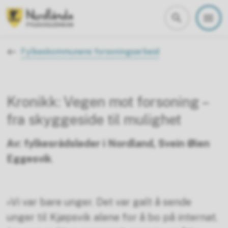
Nordland fylkeskommune
Du er her:
Fylkeskommunens forsoningsarbeid
Kronikk: Vegen mot forsoning –
fra skyggeside til mulighet
Av: fylkesrådsleder i Nordland, Svein Øien
Eggesvik
.
«Vi var bare unger. Det var galt å sende
unger til Kjøpsvik alene for å bo på internat.