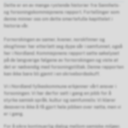
Dette er en av mange rystende historier fra Sannhets-
og forsoningskommisjonens rapport. Fortellinger som
denne minner oss om dette smertefulle kapittelet i
historia vår.
Fornorskingen av samer, kvener, norskfinner og
skogfinner har etterlatt seg dype sår i samfunnet, også
her i Nordland. Kommisjonens rapport satte søkelyset
på de langvarige følgene av fornorskingen og viste at
det er nødvendig med forsoningstiltak. Denne rapporten
kan ikke bare bli gjemt i en skrivebordsskuff.
Vi i Nordland fylkeskommune erkjenner vårt ansvar i
forsoningen. Vi har derfor satt i gang en jobb for å
styrke samisk språk, kultur og samfunnsliv. Vi klarer
dessverre ikke å få gjort hele jobben over natta, men vi
er i gang.
For å sikre kontinuerlig dialog mellom samiske miljøer,