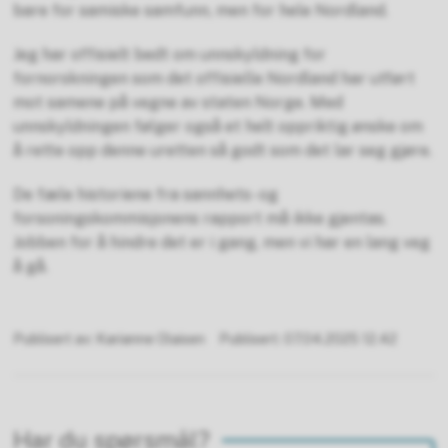
bare for samiske samfunn, men for hele Nordland.
Jeg har offisielt bedt om unnskyldning for
fornorskningen som det offisielle Nordland har utført
mot samene på vegne av staten Norge. Med
unnskyldningen følger også et helt oppriktig ønske om
å rette opp denne uretten så godt som det lar seg gjøre.
De fæle historiene fra sannhets- og
forsoningskommisjonens rapport må ikke gjentas.
Jobben for å hindre det er i gang, men vi har en lang veg
å gå.
Publisert av
Karianne Olaisen
Publisert
07.04.2025 12.42
Har du spørsmål?