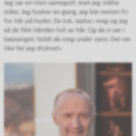
Jeg var en liten samegutt, men jeg måtte
slåss. Jeg husker en gang, jeg ble nesten fri
for hår på hodet. De tok, røska i meg og jeg
så de fikk hånden full av hår. Og da vi var i
bassenget, holdt de meg under vann. Det var
like før jeg druknet»