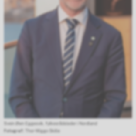
Svein Øien Eggesvik, fylkesrådsleder i Nordland
Thor-Wiggo Skille