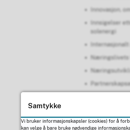
Innovasjon, om
Innsigelser et
solenergi
Internasjonalt
Næringslivets
Næringsutviklin
Partnerskapsav
Regional anal
Samtykke
Regional- og d
Vi bruker informasjonskapsler (cookies) for å forb
Regional plans
kan velge å bare bruke nødvendige informasjonskaps