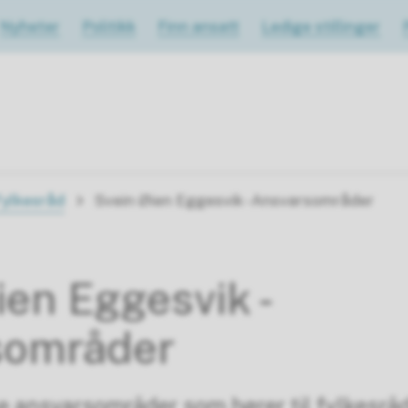
Nyheter
Politikk
Finn ansatt
Ledige stillinger
Fylkesråd
Svein Øien Eggesvik - Ansvarsområder
ien Eggesvik -
sområder
ke ansvarsområder som hører til fylkesrå