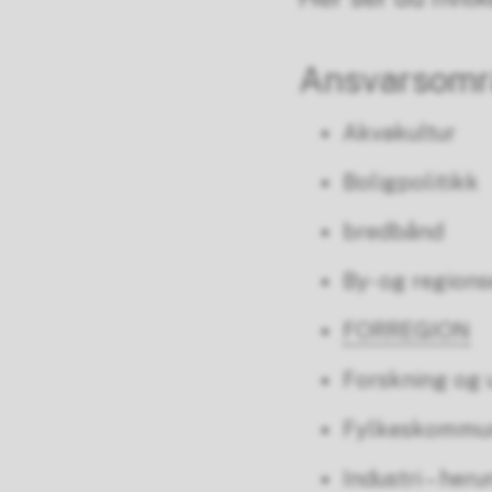
Ansvarsomr
Akvakultur
Boligpolitikk
bredbånd
By- og regions
FORREGION
Forskning og u
Fylkeskommune
Industri – her