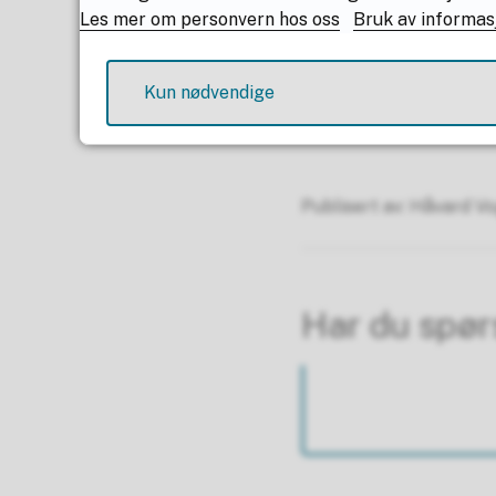
Les mer om personvern hos oss
Bruk av informas
Regionvekstavt
Rekruttering 
Kun nødvendige
Samfunnsutvikl
Publisert av
Håvard Vo
Har du spø