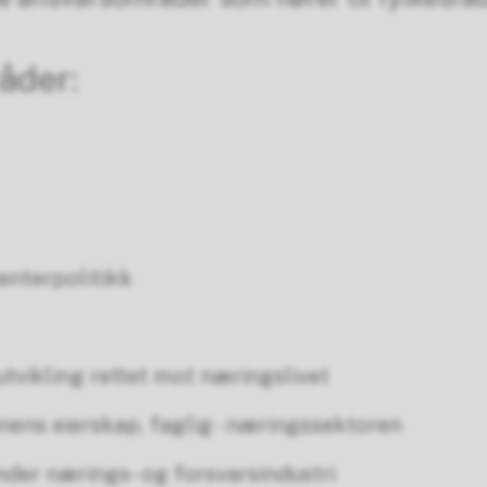
åder:
enterpolitikk
tvikling rettet mot næringslivet
ns eierskap, faglig - næringssektoren
under nærings- og forsvarsindustri