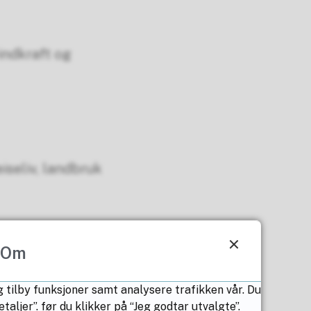
vindkraft og
eiseliv, landbruk
Om
g tilby funksjoner samt analysere trafikken vår. Du
ljer”. før du klikker på “Jeg godtar utvalgte”.