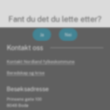
Fant du det du lette etter?
Ja
Nei
Kontakt oss
Kontakt Nordland fylkeskommune
Beredskap og krise
Besøksadresse
Prinsens gate 100
8048 Bodø