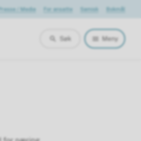
Presse / Media
For ansatte
Samisk
Bokmål
Søk
Meny
d for næring