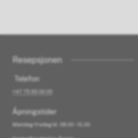
Resepsjonen
Telefon
+47 75 65 00 00
Åpningstider
Mandag-fredag kl. 08.00 - 15.30