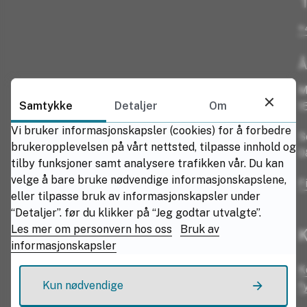
T
+
Å
M
Samtykke
Detaljer
Om
1
Vi bruker informasjonskapsler (cookies) for å forbedre
S
brukeropplevelsen på vårt nettsted, tilpasse innhold og
0
tilby funksjoner samt analysere trafikken vår. Du kan
velge å bare bruke nødvendige informasjonskapslene,
F
eller tilpasse bruk av informasjonskapsler under
“Detaljer”. før du klikker på “Jeg godtar utvalgte”.
Les mer om personvern hos oss
Bruk av
K
informasjonskapsler
K
Kun nødvendige
f