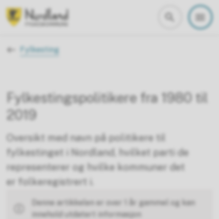
Nordland fylkeskommune
Du er her:
Fylkesting
Fylkestingspolitikere fra 1980 til
2019
Oversikt med navn på politikere til
fylkestinget i Nordland, hvilket parti de
representerer og hvilke kommuner det
er folkeregistrert i.
Denne artikkelen er over 1 år gammel og kan
innehold utdatert informasjon