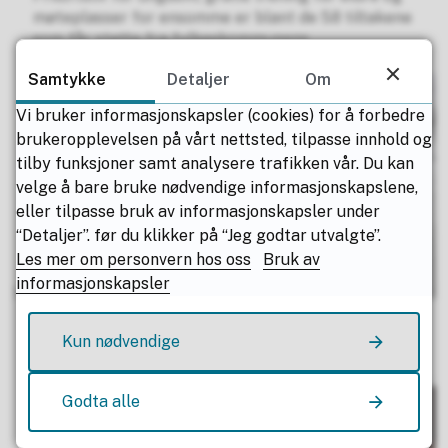
møteplasser for ensomme er blant de 58 tiltakene
som får støtte fra fylkeskommunens
folkehelsemidl...
Samtykke
Detaljer
Om
Vi bruker informasjonskapsler (cookies) for å forbedre
brukeropplevelsen på vårt nettsted, tilpasse innhold og
tilby funksjoner samt analysere trafikken vår. Du kan
velge å bare bruke nødvendige informasjonskapslene,
eller tilpasse bruk av informasjonskapsler under
“Detaljer”. før du klikker på “Jeg godtar utvalgte”.
Les mer om personvern hos oss
Bruk av
informasjonskapsler
Tilskuddsordning: Aktivitetstiltak for eldre
Tilskuddsordningen inngår i regjeringens Eldreløft,
Kun nødvendige
og skal bidra til at flere eldre kan delta på
aldersvennlige møteplasser og bidra som frivillige t...
Godta alle