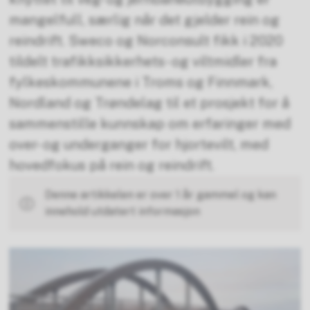
mangelfull, særlig når det gjelder rein og
reindrift. Sweco og Norconsult fikk i 2020
tildelt trafikksikkerhets- og viltmidler fra
fylkeskommunene i Troms og Finnmark,
Nordland og Trøndelag til et prosjekt for å
sammenstille kunnskap om erfaringer med
over- og underganger for hjortevilt, med
hovedfokus på rein og reindrift.
Denne artikkelen er over 1 år gammel og kan
innehold utdatert informasjon