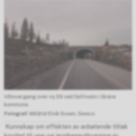
Viltovergang over ny E6 ved Sefrivatn i Grane
kommune.
Mildrid Elvik Svoen, Sweco
Kunnskap om effekten av avbøtende tiltak
knyttet til veg- og jernbaneutbygging er