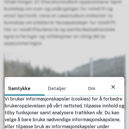
tilnærminger: Et litteraturstudium oppsummerer kjent
kunnskap om over- og underganger for reindrift og
annet hjortevilt, mens et casestudium innhenter ny
kunnskap om etablerte faunapassasjer for reindrift.
Her er reindriftsutøverne og samferdselsaktørenes
egne erfaringer og refleksjoner en viktig del av
oppsummeringen.
Samtykke
Detaljer
Om
Vi bruker informasjonskapsler (cookies) for å forbedre
brukeropplevelsen på vårt nettsted, tilpasse innhold og
tilby funksjoner samt analysere trafikken vår. Du kan
Viltgjerde ved Ravnå tunnel i Vefsn kommune.
velge å bare bruke nødvendige informasjonskapslene,
Mildrid Elvik Svoen, Sweco
eller tilpasse bruk av informasjonskapsler under