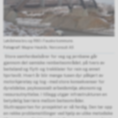
Løkåsheia bru og R80 i Fauske kommune.
Magne Haukås, Norconsult AS
Store samferdselsårer for veg og jernbane går
gjennom det samiske reinbeiteområdet, på tvers av
beiteland og flytt- og trekkleier for rein og annet
hjortevilt. Hvert år blir mange tusen dyr påkjørt av
motorkjøretøy og tog – med store konsekvenser for
dyrelidelse, psykososialt arbeidsmiljø, økonomi og
ressursutnyttelse. I tillegg utgjør infrastrukturen en
betydelig barriere mellom beiteområder.
Sluttrapporten for prosjektet er nå ferdig. Den tar opp
en rekke problemstillinger ved hjelp av ulike metodiske