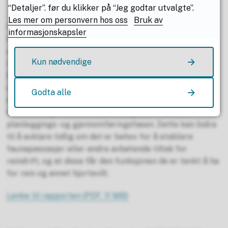
“Detaljer”. før du klikker på “Jeg godtar utvalgte”.
Les mer om personvern hos oss
Bruk av
Rapporten er tenkt å fungere som et felles
informasjonskapsler
kunnskapsgrunnlag og et oppslagsverk for de ulike
aktørene som deltar i planleggingen av
Kun nødvendige
infrastrukturprosjekter. Den beskriver hva det er viktig
å tenke på når man planlegger utformingen av over- og
underganger for reindrift og hjortevilt, og løfter fram
Godta alle
suksesskriterier for god kunnskapsutveksling og
samhandling mellom reindrifta og andre aktører i
planleggings- og gjennomføringsfasen. Dette kan bidra
til å avklare tidlig om det er behov for å etablere
faunapassasjer eller andre avbøtende tiltak for
reindrift, og at disse får den funksjonen de er tenkt å ha
for rein og annet hjortevilt.
Lenke til rapporten
(PDF, 11 MB)