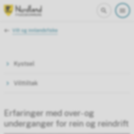
Nordland fylkeskommune
Du er her:
Vilt og innlandsfiske
Kystsel
Vilttiltak
Erfaringer med over- og
underganger for rein og reindrift