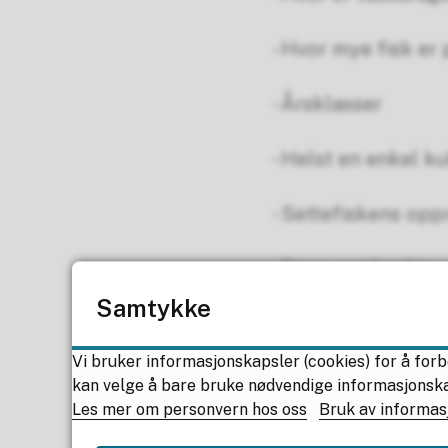
- Hvor mye fisk er 
- Årsklasser
- Helst en enkel k
- Settefiskens opp
- Begrunnelse for 
Samtykke
- Kortsalg og tilb
Vi bruker informasjonskapsler (cookies) for å forb
- Avklaring med gr
kan velge å bare bruke nødvendige informasjonskaps
Les mer om personvern hos oss
Bruk av informas