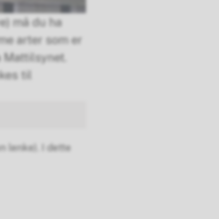
ye) må du ha
ome arter som er
a Mattilsynet.
es til
lenke). I dette