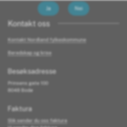
Ja
Nei
Kontakt oss
Kontakt Nordland fylkeskommune
Beredskap og krise
Besøksadresse
Prinsens gate 100
8048 Bodø
Faktura
Slik sender du oss faktura