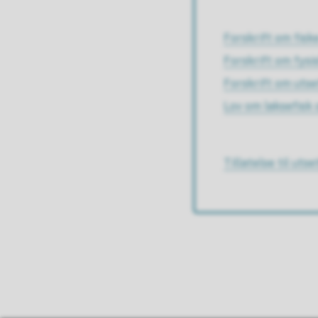
Forskrift om fisk
Forskrift om fysis
Forskrift om utse
Lov om laksefisk 
Tillatelse til utse