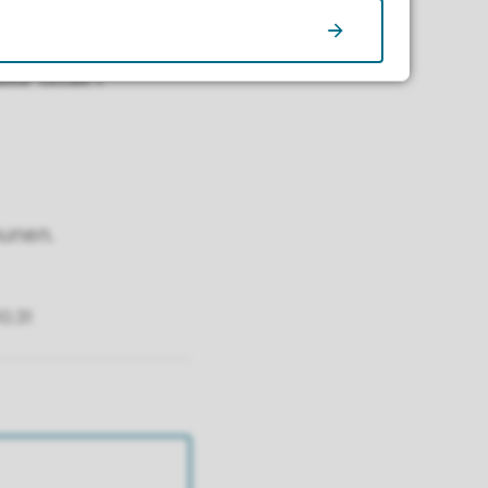
l. i inn- eller
ke tiltak i
munen.
0.31