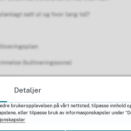
planlagt satt ut og hvor lang tid?
ultiveringsplan
rinnelse (kultiveringssone)
utsetting
Detaljer
akemelding fra kortkjøpere
edre brukeropplevelsen på vårt nettsted, tilpasse innhold o
unneiere
lene, eller tilpasse bruk av informasjonskapsler under “Deta
jonskapsler