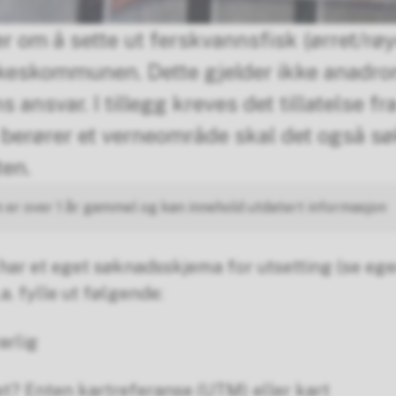
r om å sette ut ferskvannsfisk (ørret/rø
fylkeskommunen. Dette gjelder ikke anadr
 ansvar. I tillegg kreves det tillatelse fr
berører et verneområde skal det også søk
en.
 er over 1 år gammel og kan innehold utdatert informasjon
 et eget søknadsskjema for utsetting (se egen 
. fylle ut følgende:
arlig
et? Enten kartreferanse (UTM) eller kart