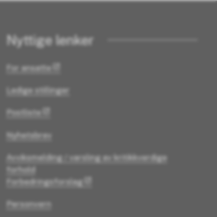
Nyttige lenker
For ansatte
Ledige stillinger
Postliste
Nyhetsbrev
Avviksmelding / varsling av kritikkverdige
forhold
Forbedringsforslag
Personvern