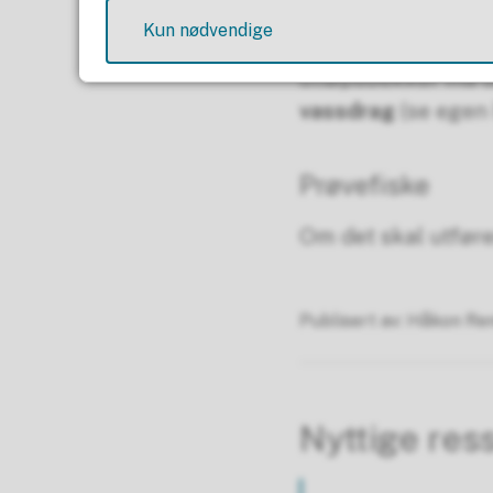
Kun nødvendige
Om det planlegges t
utløpsbekker må de
vassdrag
(se egen 
Prøvefiske
Om det skal utfør
Publisert av
Håkon Re
Nyttige res