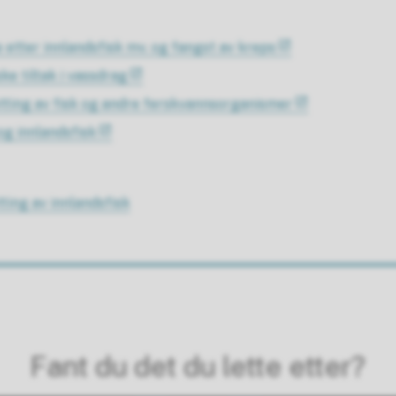
e etter innlandsfisk mv. og fangst av kreps
ke tiltak i vassdrag
tting av fisk og andre ferskvannsorganismer
og innlandsfisk
tting av innlandsfisk
Fant du det du lette etter?