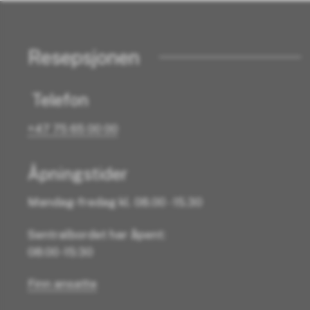
Resepsjonen
Telefon
+47 75 65 00 00
Åpningstider
Mandag-fredag kl. 08.00 - 15.30
Sentralbordet har åpent:
08:00 -15:30
Finn ansatte