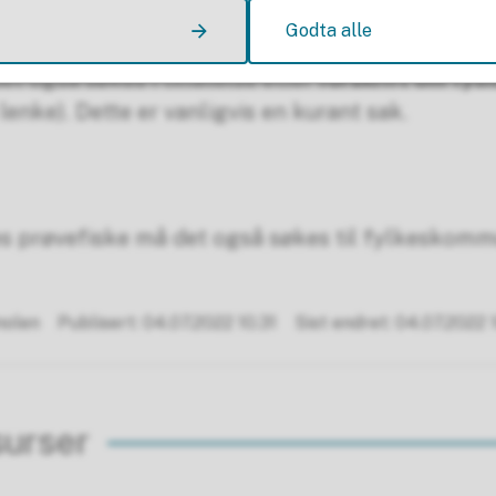
Godta alle
illaging av gytegroper, utlegging av gytegrus, o.
t også søkes i tillatelse etter
forskrift om fysis
lenke). Dette er vanligvis en kurant sak.
es prøvefiske må det også søkes til fylkeskom
nolen
Publisert
04.07.2022 10.31
Sist endret
04.07.2022 1
surser