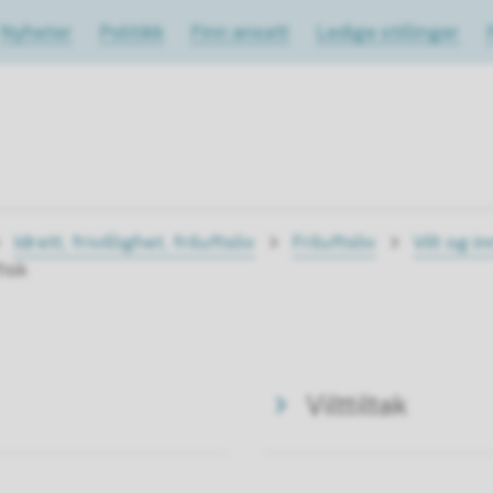
Nyheter
Politikk
Finn ansatt
Ledige stillinger
Idrett, frivillighet, friluftsliv
Friluftsliv
Vilt og i
fisk
Vilttiltak