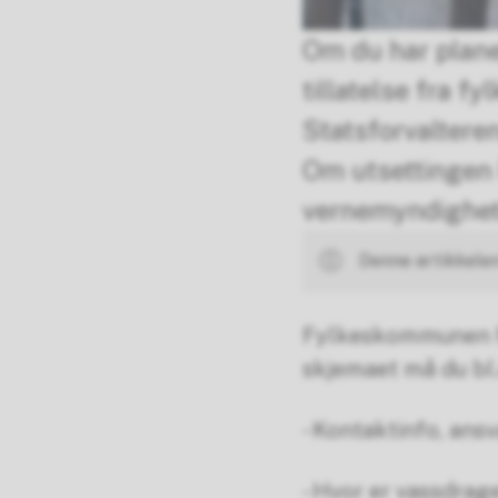
Om du har plane
tillatelse fra 
Statsforvalterens
Om utsettingen 
vernemyndighet
Denne artikkelen
Fylkeskommunen har
skjemaet må du bl.a
- Kontaktinfo, ansv
- Hvor er vassdrag