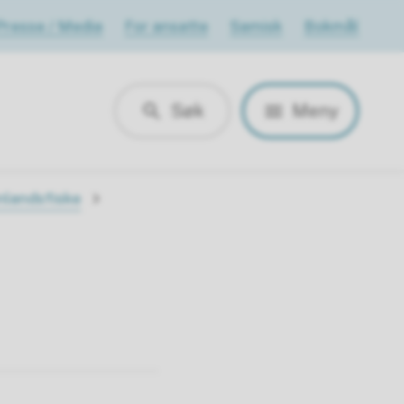
Presse / Media
For ansatte
Samisk
Bokmål
Søk
Meny
nnlandsfiske