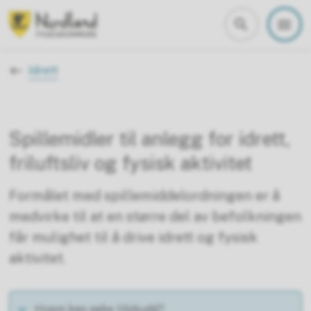
Nordland fylkeskommune
Du er her:
Idrett
Spillemidler til anlegg for idrett,
friluftsliv og fysisk aktivitet
Formålet med spillemiddelordningen er å
medvirke til at en større del av befolkningen
får mulighet til å drive idrett og fysisk
aktivitet.
Hvem kan søke tilskudd?