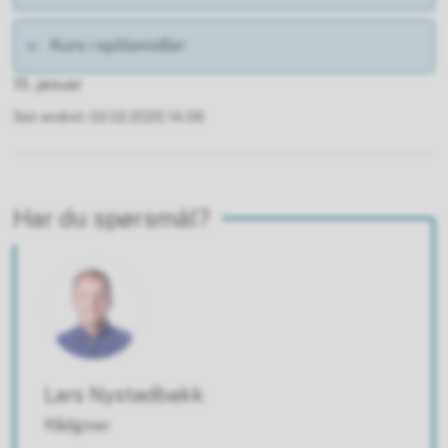
Kurs i spillemidler
15. januar
Sist endret
02.02.2026 14.08
Har du spørsmål?
Lars Nystadbakk
Rådgiver