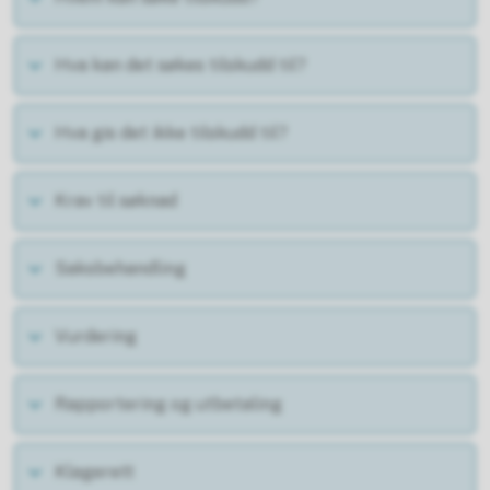
Hva kan det søkes tilskudd til?
Hva gis det ikke tilskudd til?
Krav til søknad
Saksbehandling
Vurdering
Rapportering og utbetaling
Klagerett