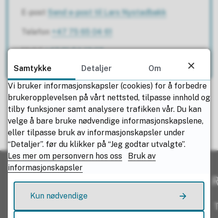
E-post
Send e-post
til Lars Nystadbakk
Telefon
+47 75 65 04 61
Mobil
+47 91 54 19 03
Samtykke
Detaljer
Om
Vi bruker informasjonskapsler (cookies) for å forbedre
brukeropplevelsen på vårt nettsted, tilpasse innhold og
tilby funksjoner samt analysere trafikken vår. Du kan
velge å bare bruke nødvendige informasjonskapslene,
Fant du det du lette etter?
eller tilpasse bruk av informasjonskapsler under
“Detaljer”. før du klikker på “Jeg godtar utvalgte”.
Les mer om personvern hos oss
Bruk av
Ja
Nei
informasjonskapsler
R
Kun nødvendige
T