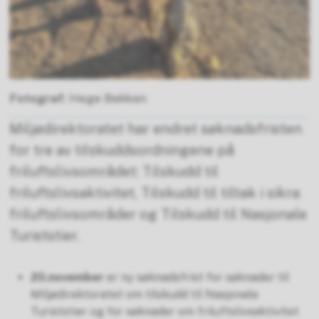
Hege Bekken
Miljødirektoratet har endret søknadsfristen
for tre av tilskuddsordningene på
friluftslivsområdet: Tilskudd til
friluftslivsaktivitet, Tilskudd til tiltak i sikra
friluftslivsområder og Tilskudd til Nasjonale
Turiststier.
20.november
er ny søknadsfrist for søknader til
Miljødirektoratet om tilskudd til Nasjonale
Turiststier og for søknader om friluftslivsaktivitet