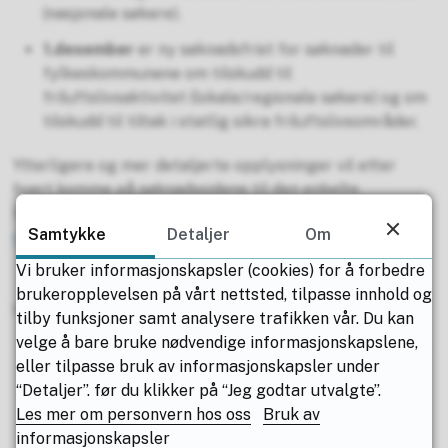
(nasjonale søkere).
1.desember
er ny søknadsfrist
for søknader til
fylkeskommunene om tilskudd til
friluftslivsaktivitet (lokale/regionale søkere) og om
tilskudd til tiltak i statlig sikra friluftslivsområder.
Ytterligere og mer detaljerte opplysninger vil etter
hvert komme på søknadssidene til den enkelte
tilskuddsordning i
Miljødirektoratets elektroniske
Samtykke
Detaljer
Om
søknadssenter
.
Vi bruker informasjonskapsler (cookies) for å forbedre
brukeropplevelsen på vårt nettsted, tilpasse innhold og
Sist endret
15.07.2024 13.11
tilby funksjoner samt analysere trafikken vår. Du kan
velge å bare bruke nødvendige informasjonskapslene,
eller tilpasse bruk av informasjonskapsler under
“Detaljer”. før du klikker på “Jeg godtar utvalgte”.
Les mer om personvern hos oss
Bruk av
informasjonskapsler