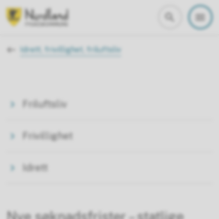
Nordland fylkeskommune
Du er her:
Idrett, frivillighet, friluftsliv
Friluftsliv
Frivillighet
Idrett
Nye søknadsfrister – statlige