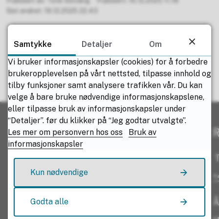
Publisert av
Tove Solvang
Publisert
16.12.2025 11.18
Sist endret
19.12.2025 22.43
Samtykke
Detaljer
Om
Vi bruker informasjonskapsler (cookies) for å forbedre
brukeropplevelsen på vårt nettsted, tilpasse innhold og
Fant du det du lette etter?
tilby funksjoner samt analysere trafikken vår. Du kan
velge å bare bruke nødvendige informasjonskapslene,
eller tilpasse bruk av informasjonskapsler under
Ja
Nei
“Detaljer”. før du klikker på “Jeg godtar utvalgte”.
R
Les mer om personvern hos oss
Bruk av
informasjonskapsler
T
Kun nødvendige
+
Godta alle
Å