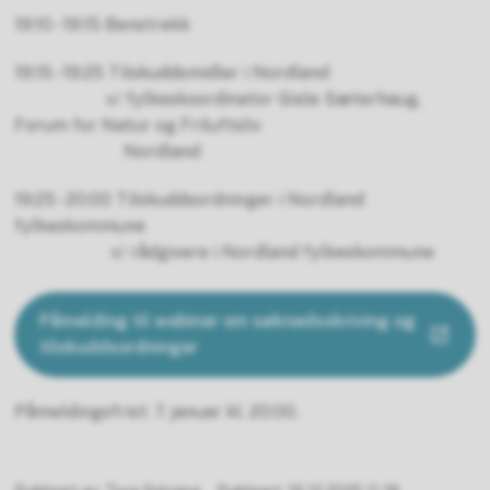
19:10 - 19:15 Benstrekk
19:15 - 19:25 Tilskuddsmidler i Nordland
v/ fylkeskoordinator Gisle Sæterhaug,
Forum for Natur og Friluftsliv
Nordland
19:25 - 20:00 Tilskuddsordninger i Nordland
fylkeskommune
v/ rådgivere i Nordland fylkeskommune
Påmelding til webinar om søknadsskriving og
tilskuddsordninger
Påmeldingsfrist: 7. januar kl. 20:00.