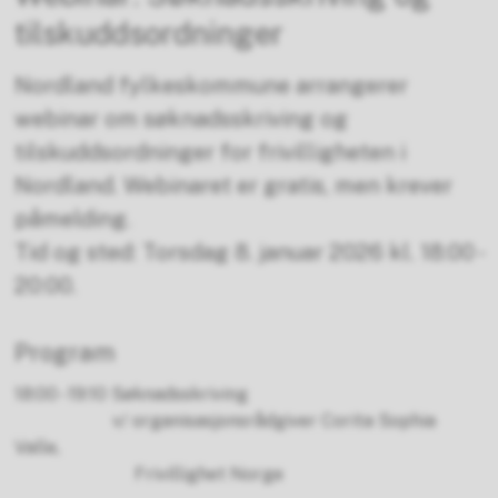
tilskuddsordninger
Nordland fylkeskommune arrangerer
webinar om søknadsskriving og
tilskuddsordninger for frivilligheten i
Nordland. Webinaret er gratis, men krever
påmelding.
Tid og sted: Torsdag 8. januar 2026 kl. 18:00 -
20:00.
Program
18:00 - 19:10 Søknadsskriving
v/ organisasjonsrådgiver Corita Sophia
Valle,
Frivillighet Norge