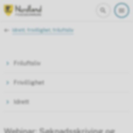
Nordland fylkeskommune
Du er her:
Idrett, frivillighet, friluftsliv
Friluftsliv
Frivillighet
Idrett
Webinar: Søknadsskriving og