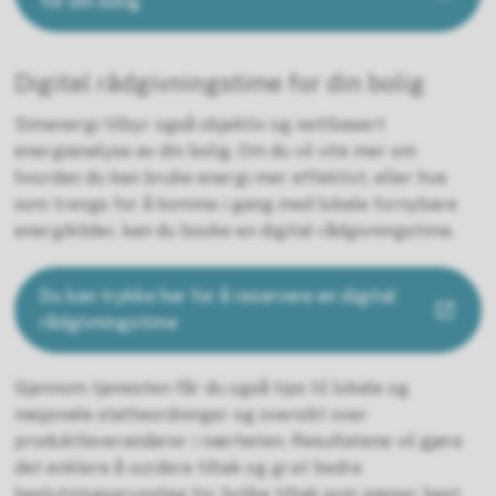
for din bolig
Digital rådgivningstime for din bolig
Simenergi tilbyr også objektiv og nettbasert
energianalyse av din bolig. Om du vil vite mer om
hvordan du kan bruke energi mer effektivt, eller hva
som trengs for å komme i gang med lokale fornybare
energikilder, kan du booke en digital rådgivningstime.
Du kan trykke her for å reservere en digital
rådgivningstime
Gjennom tjenesten får du også tips til lokale og
nasjonale støtteordninger og oversikt over
produktleverandører i nærheten. Resultatene vil gjøre
det enklere å vurdere tiltak og gi et bedre
beslutningsgrunnlag for hvilke tiltak som passer best