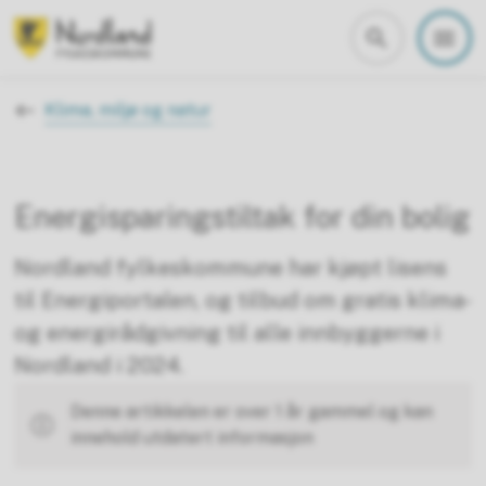
Nordland fylkeskommune
Du er her:
Klima, miljø og natur
Energisparingstiltak for din bolig
Nordland fylkeskommune har kjøpt lisens
til Energiportalen, og tilbud om gratis klima-
og energirådgivning til alle innbyggerne i
Nordland i 2024.
Denne artikkelen er over 1 år gammel og kan
innehold utdatert informasjon