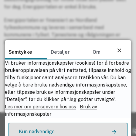
for deg. Energiportalen er enkel å bruke,
Energiportalen er finansiert av Nordland
fylkeskommune og leveres i samarbeid med
kommunene i fylket. Tjenestene og rådgivningen er
levert av Simenergi AS og EEFFY AS.
Samtykke
Detaljer
Om
Vi bruker informasjonskapsler (cookies) for å forbedre
Publisert av
Hilde Olsen
Publisert
18.04.2024 12.43
brukeropplevelsen på vårt nettsted, tilpasse innhold og
Sist endret
19.04.2024 14.06
tilby funksjoner samt analysere trafikken vår. Du kan
velge å bare bruke nødvendige informasjonskapslene,
eller tilpasse bruk av informasjonskapsler under
“Detaljer”. før du klikker på “Jeg godtar utvalgte”.
Fant du det du lette etter?
Les mer om personvern hos oss
Bruk av
informasjonskapsler
Ja
Nei
R
Kun nødvendige