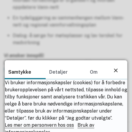
hvordan forvaltninga er organisert og hvordan
oppdatere Vann-nett
En tydeliggjøring av sammenhengen mellom Vann-
nett og regional vannforvaltningsplan
Dialog - å sørge for møteplasser og lav terskel for
medvirkning
Vi ønsker innspill!
Les høringsdokumentene og gi innspill her:
Høring av
hovedutfordringer og planprogram for oppdatering av
Samtykke
Detaljer
Om
regional vannforvaltningsplan
. Høringsfristen er 30.
Vi bruker informasjonskapsler (cookies) for å forbedre
juni.
brukeropplevelsen på vårt nettsted, tilpasse innhold og
tilby funksjoner samt analysere trafikken vår. Du kan
velge å bare bruke nødvendige informasjonskapslene,
Publisert av
Vida Maria Daae Steiro
eller tilpasse bruk av informasjonskapsler under
Publisert
03.03.2025 14.55
Sist endret
03.03.2025 15.04
“Detaljer”. før du klikker på “Jeg godtar utvalgte”.
Les mer om personvern hos oss
Bruk av