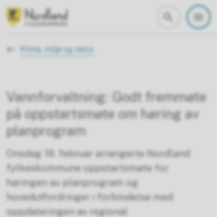
Nordland fylkeskommune
Du er her:
Klima, miljø og natur
Vannforvaltning: Godt fremmøte
på oppstartsmøte om høring av
planprogram
Onsdag 19. februar arrangerte Nordland
fylkeskommune oppstartsmøte for
høringen av planprogram og
hovedutfordringer i forbindelse med
oppdateringen av regional