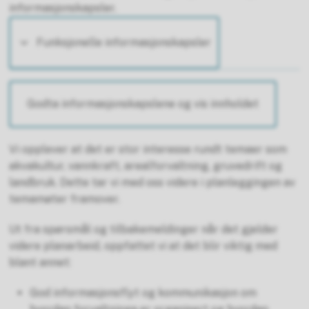
informasjonskapsler.
Funksjonelle informasjonskapsler
Godta informasjonskapslene og vis innholdet
Vi opplever at det er stor interesse rundt temaer som
akvakultur, vannkraft, arealforvaltning, gruvedrift og
landbruk. Dette tar vi med oss videre i planleggingen av
temamøter framover.
Ut fra spørsmål og tilbakemeldinger når det gjelder
videre planarbeid, oppfattet vi at det blir viktig med
blant annet:
God informasjonsflyt og kommunikasjon om