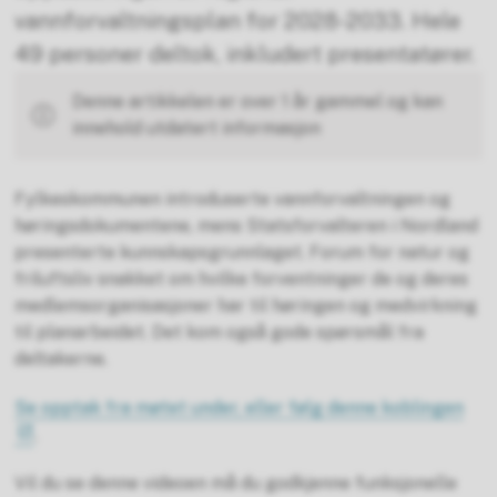
vannforvaltningsplan for 2028-2033. Hele
49 personer deltok, inkludert presentatører.
Denne artikkelen er over 1 år gammel og kan
innehold utdatert informasjon
Fylkeskommunen introduserte vannforvaltningen og
høringsdokumentene, mens Statsforvalteren i Nordland
presenterte kunnskapsgrunnlaget. Forum for natur og
friluftsliv snakket om hvilke forventninger de og deres
medlemsorganisasjoner har til høringen og medvirkning
til planarbeidet. Det kom også gode spørsmål fra
deltakerne.
Se opptak fra møtet under, eller følg denne koblingen
.
Vil du se denne videoen må du godkjenne funksjonelle