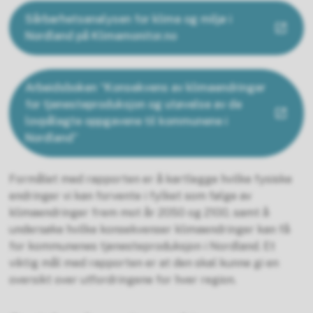
Sårbarhetsanalysen for klima og miljø i
Nordland på Klimamonitor.no
Arbeidsboken “Konsekvens av klimaendringer
for tjenesteproduksjon og utøvelse av de
lovpålagte oppgavene til kommunene i
Nordland”
Formålet med rapporten er å kartlegge hvilke fysiske
endringer vi kan forvente i fylket som følge av
klimaendringer frem mot år 2050 og 2100, samt å
undersøke hvilke konsekvenser klimaendringer kan få
for kommunenes tjenesteproduksjon i Nordland. Et
viktig mål med rapporten er at den skal kunne gi en
oversikt over utfordringene for hver region.