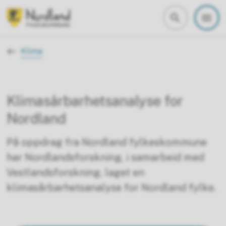
Nordland fylkeskommune
Du er her:
Klima
Klimasårbarhetsanalyse for
Nordland
På oppdrag fra Nordland fylkeskommune
har Nordlandsforskning, i samarbeid med
Vestlandsforskning, laget en
klimasårbarhetsanalyse for Nordland fylke.