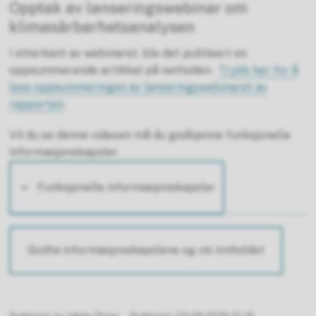
Opptak av lanseringswebinar om
klimasårbarhetsanalysen
I etterkant av webinaret, ble det publisert en
oppsummerende artikkel på nettsiden.
Trykk her for å
lese oppsummeringen av lanseringswebinaret av
rapporten
.
Vil du se denne videoen må du godkjenne funksjonelle
informasjonskapsler.
Funksjonelle informasjonskapsler
Godta informasjonskapslene og vis innholdet