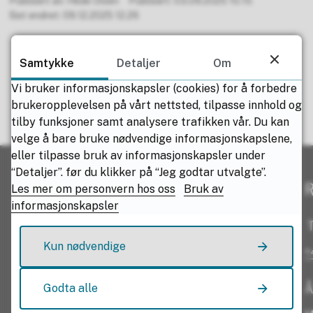
Publisert av
Hilde Olsen
Publisert
03.09.2025 10.15
Sist endret
09.12.2025 12.26
Samtykke
Detaljer
Om
Vi bruker informasjonskapsler (cookies) for å forbedre
brukeropplevelsen på vårt nettsted, tilpasse innhold og
Fant du det du lette etter?
tilby funksjoner samt analysere trafikken vår. Du kan
velge å bare bruke nødvendige informasjonskapslene,
eller tilpasse bruk av informasjonskapsler under
Ja
Nei
“Detaljer”. før du klikker på “Jeg godtar utvalgte”.
R
Les mer om personvern hos oss
Bruk av
informasjonskapsler
T
Kun nødvendige
+
Godta alle
Å