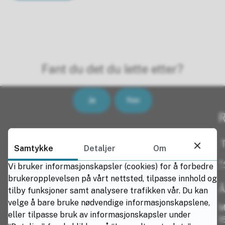
Fant du det du lette etter?
Ja
Nei
R
T
Samtykke
Detaljer
Om
+
Vi bruker informasjonskapsler (cookies) for å forbedre
brukeropplevelsen på vårt nettsted, tilpasse innhold og
Å
tilby funksjoner samt analysere trafikken vår. Du kan
velge å bare bruke nødvendige informasjonskapslene,
M
eller tilpasse bruk av informasjonskapsler under
1