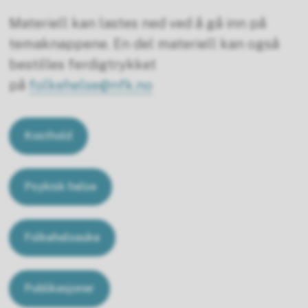
Materiell kan lastes ned ved å gå inn på
temaknappene. En del materiell kan også
bestilles ferdigtrykket
på
folkehelse@nfk.no
Kosthold
Psykisk helse
Folkehelseuka
Publikasjoner