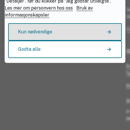
“Detaljer”. før du klikker på “Jeg godtar utvalgte”.
Les mer om personvern hos oss
Bruk av
S
informasjonskapsler
0
F
Kun nødvendige
Godta alle
K
K
f
B
B
P
8