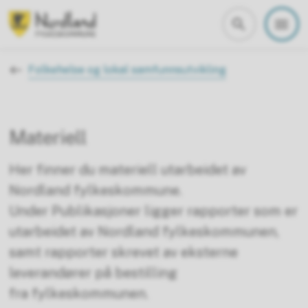
Nordland fylkeskommune
Du er her:
Folkehelse og lokal samfunnsutvikling
Materiell
Her finner du materiell utarbeidet av
Nordland fylkeskommune.
Under Publikasjoner ligger rapporter som er
utarbeidet av Nordland fylkeskommunen,
samt rapporter skrevet av eksterne
leverandører på bestilling
fra fylkeskommunen.