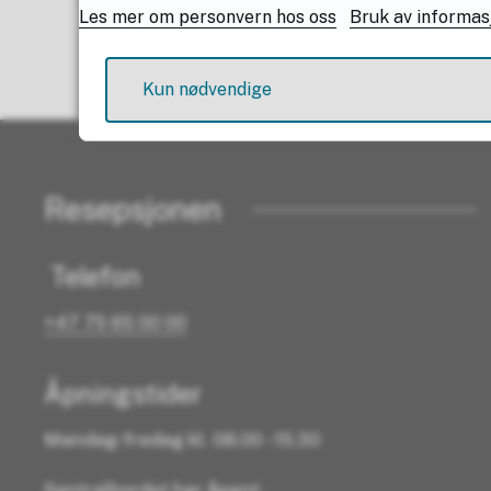
Les mer om personvern hos oss
Bruk av informas
Kun nødvendige
Resepsjonen
Telefon
+47 75 65 00 00
Åpningstider
Mandag-fredag kl. 08.00 - 15.30
Sentralbordet har åpent: