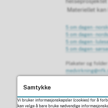
helseprosjektet 
Materiellet kan 
5 om dagen - nors
5 om dagen - nord
5 om dagen - lule
5 om dagen - sørs
Plakater og folder 
medvirkning@nfk.
Samtykke
Sist endret
27.11.2025 
Vi bruker informasjonskapsler (cookies) for å forb
kan velge å bare bruke nødvendige informasjonskaps