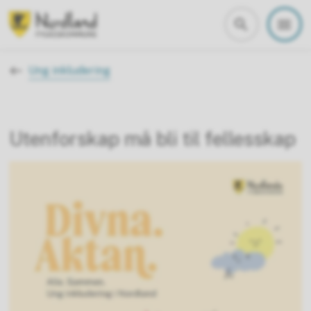
Nordland fylkeskommune
Du er her:
Ung inkludering
Utenforskap må bli til fellesskap