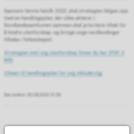
Gjennom første halvår 2022, skal strategien følges opp
med en handlingsplan, der ulike aktører i
Nordlandssamfunnet sammen skal prioritere tiltak for
å hindre utenforskap - og bringe unge nordlendinger
tilbake i fellesskapet.
Strategien mot ung utenforskap finner du her:
(PDF, 2
MB)
Utkast til handlingsplan for ung inkludering:
Sist endret
30.08.2022 10.39