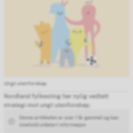
Ungt utenforskap
Nordland fylkesting har nylig vedtatt
strategi mot ungt utenforskap.
Denne artikkelen er over 1 år gammel og kan
innehold utdatert informasjon