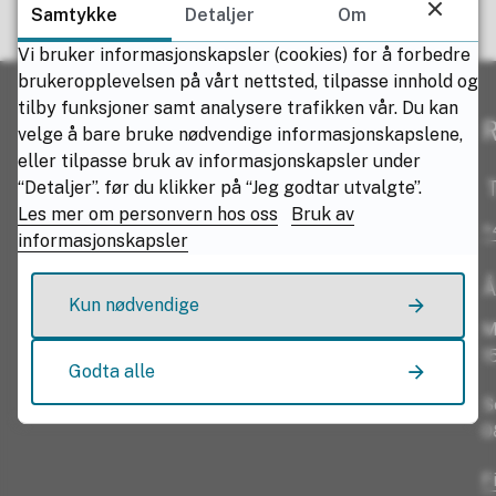
Samtykke
Detaljer
Om
Fant du det du lette etter?
Vi bruker informasjonskapsler (cookies) for å forbedre
brukeropplevelsen på vårt nettsted, tilpasse innhold og
Ja
Nei
tilby funksjoner samt analysere trafikken vår. Du kan
R
velge å bare bruke nødvendige informasjonskapslene,
eller tilpasse bruk av informasjonskapsler under
“Detaljer”. før du klikker på “Jeg godtar utvalgte”.
T
Les mer om personvern hos oss
Bruk av
+
informasjonskapsler
Å
Kun nødvendige
M
1
Godta alle
S
0
F