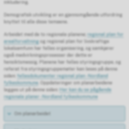
inkludering.
Demografisk utvikling er en gjennomgående utfordring
knyttet til alle disse temaene.
Arbeidet med de to regionale planene;
regional plan for
arealforvaltning
og regional plan for livskraftige
lokalsamfunn har felles organisering, og samkjører
også medvirkningsprosesser der dette er
hensiktsmessig. Planene har felles styringsgruppe, og
referat fra styringsgruppemøter kan leses på denne
siden:
fellesdokumenter regional plan - Nordland
fylkeskommune
. Oppdateringer om planarbeidene
legges ut på denne siden:
Her kan du se pågående
regionale planer - Nordland fylkeskommune
Om planarbeidet