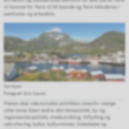
attraktivt og inkluderende samfunn for alle, slik at flere
vil komme hit, flere vil bli boende og flere inkluderes i
samfunns- og arbeidsliv.
Sørvågen
Britt Kjensli
Planen skal videreutvikle politikken innenfor mange
ulike tema, blant andre: distriktspolitikk, by- og
regionsenterpolitikk, stedsutvikling, tilflytting og
rekruttering, kultur, kulturminner, folkehelse og