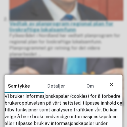
Vedtak av planprogram regional plan for
livskraftige lokalsamfunn
Fylkesrådet i Nordland har vedtatt planprogram for
regional plan for livskraftige lokalsamfunn.
Planprogrammet gir retning for det videre
planarbeidet ...
Samtykke
Detaljer
Om
Vi bruker informasjonskapsler (cookies) for å forbedre
brukeropplevelsen på vårt nettsted, tilpasse innhold og
tilby funksjoner samt analysere trafikken vår. Du kan
velge å bare bruke nødvendige informasjonskapslene,
eller tilpasse bruk av informasjonskapsler under
Høring og offentlig ettersyn av