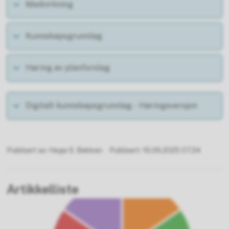
Medvirkning
Kunnskapsgrunnlag
Høring av planforslag
Digitalt kunnskapsgrunnlag - Høringsversjon
Publisert av
Hege S. Bekken
Publisert
16.06.2025 07.34
Artikkelliste