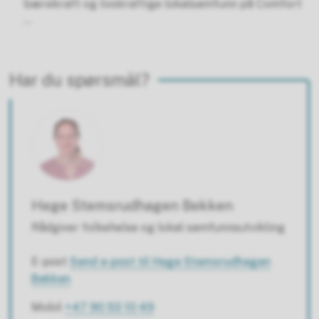
bærekraft og livskraftige lokalsamfunn på Comfort
...
Har du spørsmål?
Hege Stemsrudhagen Bekken
Rådgiver folkehelse og lokal samfunnsutvikling
E-post
Send e-post
til Hege Stemsrudhagen
Bekken
Mobil
+47 90 53 10 49