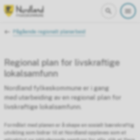
Nordland fylkeskommune
Du er her:
Pågående regionalt planarbeid
Regional plan for livskraftige
lokalsamfunn
Nordland fylkeskommune er i gang
med utarbeiding av en regional plan for
livskraftige lokalsamfunn.
Formålet med planen er å skape en sosialt bærekraftig
utvikling som bidrar til at Nordland oppleves som et