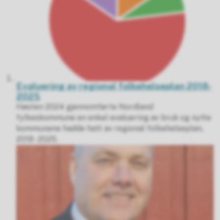
Evaluering av regional folkehelseplan 2018-
2025
Høsten 2024 gjennomførte Nordland
fylkeskommune en enkel evaluering av bruk og nytte
kommunene hadde hatt av regional folkehelseplan,
2018 - 2025.