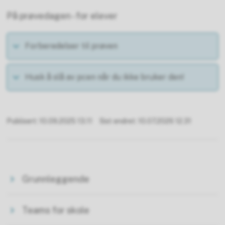
På prøvedagen - for elever
Forberedelser til prøven
Husk å slå av pcen når du ikke bruker den!
Publisert
10.09.2025 13.11
Sist endret
10.07.2026 12.31
Grunnleggende
Teams for skole