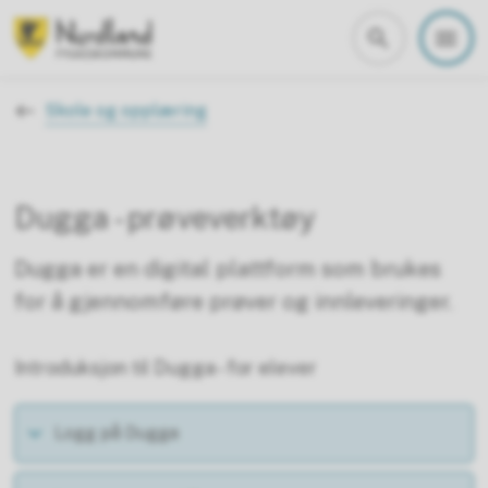
Nordland fylkeskommune
Du er her:
Skole og opplæring
Dugga - prøveverktøy
Dugga er en digital plattform som brukes
for å gjennomføre prøver og innleveringer.
Introduksjon til Dugga - for elever
Logg på Dugga