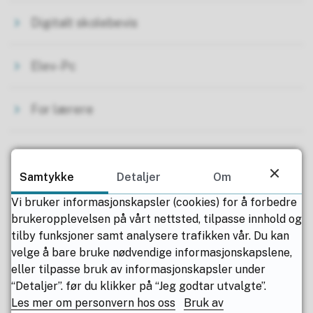
Digitalt skolebevis
Elev-Pc
For lærere
Problemer med PC?
Samtykke
Detaljer
Om
Hvis du trenger hjelp til å løse problemer
Vi bruker informasjonskapsler (cookies) for å forbedre
med IT-relaterte ting, finner du hjelp på
brukeropplevelsen på vårt nettsted, tilpasse innhold og
portalen for brukerstøtte.
tilby funksjoner samt analysere trafikken vår. Du kan
velge å bare bruke nødvendige informasjonskapslene,
eller tilpasse bruk av informasjonskapsler under
“Detaljer”. før du klikker på “Jeg godtar utvalgte”.
Brukerstøtteportalen
Les mer om personvern hos oss
Bruk av