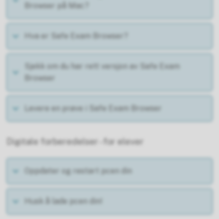
Browser på Mac?
Hva er Safe Exam Browser?
Sjekk om du har rett versjon av Safe Exam
Browser
Levere en prøve i Safe Exam Browser
Digitale forberedelser - for elever
Oppdater og restart pcen din
Husk å lade pcen din!