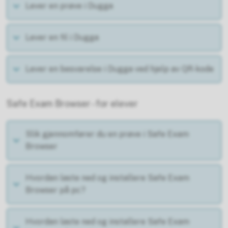
Lever en prøve i Dugga
Lever en fil i Dugga
Lever en besvarelse i Dugga ved hjelp av QR-kode
Safe Exam Browser - for elever
Slik gjennomfører du en prøve i Safe Exam
Browser
Hvordan laste ned og installere Safe Exam
Browser på pc?
Hvordan laste ned og installere Safe Exam