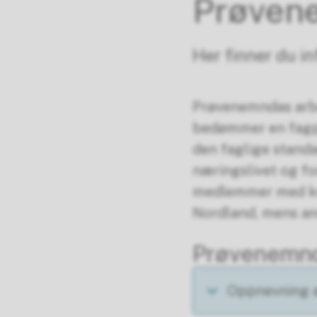
Prøven
Her finner du i
Prøvenemndas arbe
bedømmer en fagpr
den faglige standa
næringslivet og fo
medlemmer med kom
Nordland, mens and
Prøvenemn
Oppnevning 