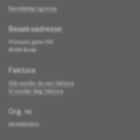
Beredskap og krise
Besøksadresse
Prinsens gate 100
8048 Bodø
Faktura
Slik sender du oss faktura
Vi sender deg faktura
Org. nr.
964982953