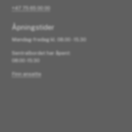
+47 75 65 00 00
Åpningstider
Mandag-fredag kl. 08.00 - 15.30
Sentralbordet har åpent:
08:00 -15:30
Finn ansatte