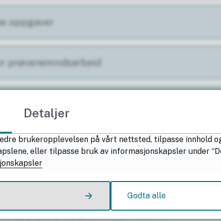
s oppgaver
or prøvenemndsarbeid
uk i fag-/svenne og kompetanseprøver
Detaljer
edre brukeropplevelsen på vårt nettsted, tilpasse innhold o
g protokoll i Vigo Bedrift
lene, eller tilpasse bruk av informasjonskapsler under “Deta
jonskapsler
emnda
Godta alle