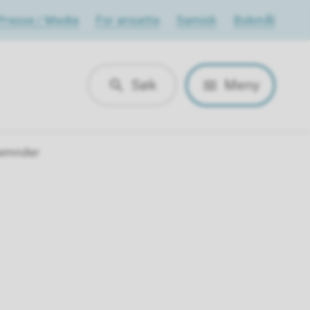
Presse / Media
For ansatte
Samisk
Bokmål
Søk
Meny
emnder