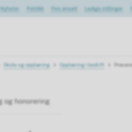
Nyheter
Politikk
Finn ansatt
Ledige stillinger
Skole og opplæring
Opplæring i bedrift
Prøven
g og honorering