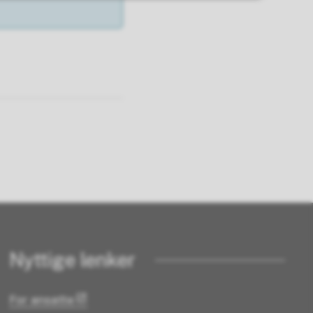
Nyttige lenker
For ansatte