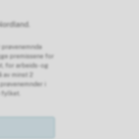
Nordland.
år prøvenemnda
gge premissene for
, for arbeids- og
å av minst 2
 prøvenemnder i
fylket.