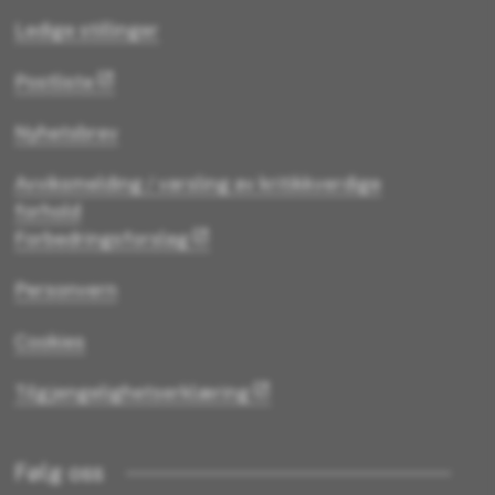
Ledige stillinger
Postliste
Nyhetsbrev
Avviksmelding / varsling av kritikkverdige
forhold
Forbedringsforslag
Personvern
Cookies
Tilgjengelighetserklæring
Følg oss