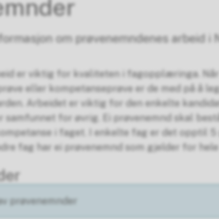
emnder
nformasjon om prøvenemndenes arbeid i 
id er viktig for kvaliteten i fagopplæringa. N
øve eller kompetanseprøve er de med på å le
rden. Arbeidet er viktig for den enkelte kandidat
r samfunnet for øvrig. Ei prøvenemnd skal best
petanse i faget. I enkelte fag er det opptil 5
re fag har ei prøvenemnd som gjelder for hele 
der
av prøvenemnder