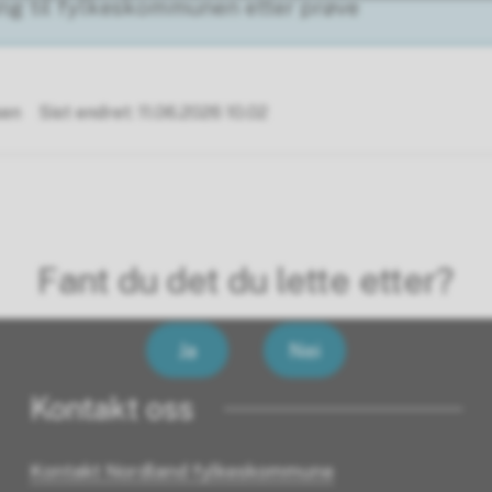
ng til fylkeskommunen etter prøve
sen
Sist endret
11.06.2026 10.02
Fant du det du lette etter?
Ja
Nei
Kontakt oss
Kontakt Nordland fylkeskommune