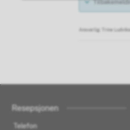
Tilbakemeldi
Ansvarlig
Trine Ludvik
Resepsjonen
Telefon