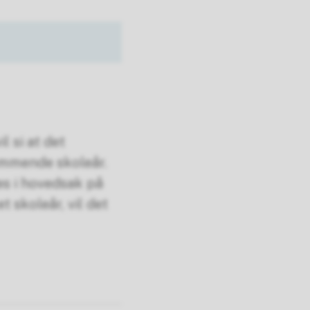
l si at det
ommende skoleår.
es i hovedsak på
t skoleår, vil det