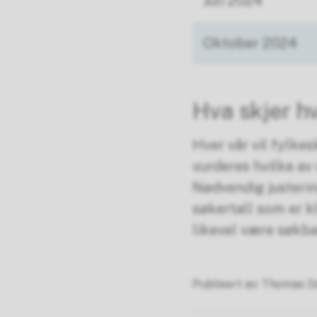
Juli 2024
Oktober 2024
Hva skjer hv
Hver vår vil fylke
vurderes hvilke av
Nødvendig justerin
søkertall som er kl
likevel være søkb
Publisert av
Thomas Da