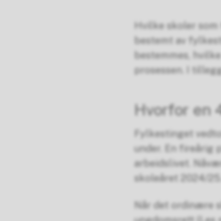
Hvilke skoler som
bestemt av fylkest
bestemmes, hvilke 
prosessen. I tilleg
Hvorfor en 
Fylkestinget vedtok
under. En fireårig 
arbeidslivet. Nåvæ
skoleåret 2024/25. 
Når det ordinære 
ungdomsrett (Les 