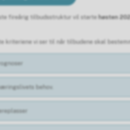
e fireårig tilbudsstruktur vil starte
høsten 20
te kriteriene vi ser til når tilbudene skal beste
prognoser
æringslivets behov.
æreplasser