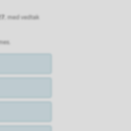
27
, med vedtak
mmes.