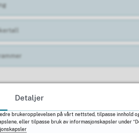
ing
kertall
 rammer
runnlag
Detaljer
edre brukeropplevelsen på vårt nettsted, tilpasse innhold o
lene, eller tilpasse bruk av informasjonskapsler under “Deta
lbudsstruktur 2025-26 til 2028-2029
jonskapsler