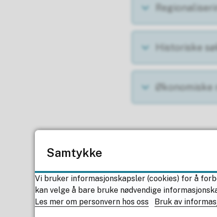
Regionaliser
Historiske sø
Økonomiske
Kunnskapsg
Samtykke
Vi bruker informasjonskapsler (cookies) for å forb
kan velge å bare bruke nødvendige informasjonskaps
Tidslinje ny ti
Les mer om personvern hos oss
Bruk av informas