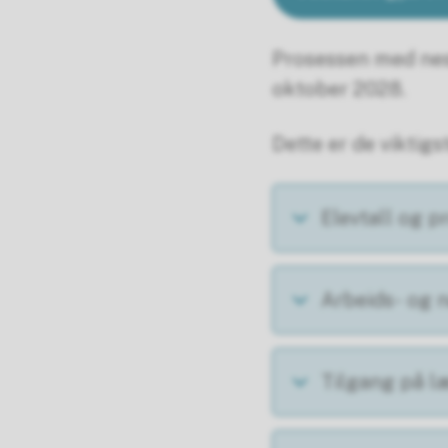
Prosessen med nest
oktober 2028.
Dette er de viktigs
Elevtall og 
Arbeids- og n
Tilgang på l