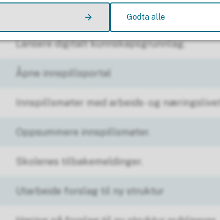
Tema
Godta alle
Lansere digitalt kunnskapsgrunnlag.
Åpne innspillsportal
Innspillsmøter med arbeids- og næringslivet
Oppsummere innspillsmøter.
Skolenes tilbakemeldinger.
Utarbeide forslag til ny struktur