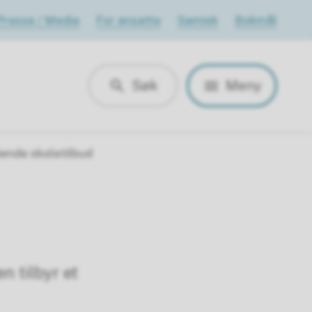
Presse / Media
For ansatte
Samisk
Bokmål
Søk
Meny
ende skoletilbud
 tilbyr et