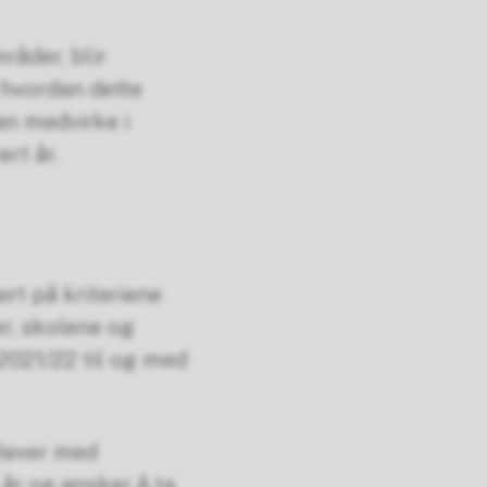
åder, blir
 hvordan dette
an medvirke i
rt år.
ert på kriteriene
er, skolene og
2021/22 til og med
elever med
 år og ønsker å ta