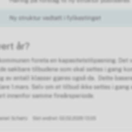
Høring på forslag til ny struktur publiseres
Ny struktur vedtatt i fylkestinget
ert år?
skommunen foreta en kapasitetstilpasning. Det vi
 de søkbare tilbudene som skal settes i gang k
g av antall klasser gjøres også da. Dette baser
are 1.mars. Selv om et tilbud ikke settes i gang e
art innenfor samme fireårsperiode.
niel Schiøtz
Sist endret
02.02.2026 13.05