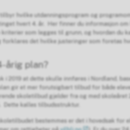
 tilbyr hvilke utdanningsprogram og programomr
inget hvert 4. år. Her finner du informasjon om
kriterier som legges til grunn, og hvordan du k
g forklares det hvilke justeringer som foretas hve
4-årig plan?
 i 2019 at dette skulle innføres i Nordland, bas
plan gir et mer forutsigbart tilbud for både elev
rende skoletilbud gjelder fra og med skoleåret 
​ Dette kalles tilbudsstruktur.
skoletilbudet bestemmes er det i hovedsak for 
mer om rettigheter på
vilbli.no
). Er du over 24