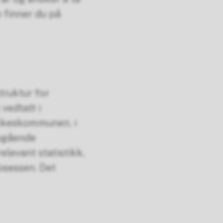
 finner du på
truktur for
vedtatt i
fylkeskommunen, i
regående
levant statistikk,
rosessen. Det