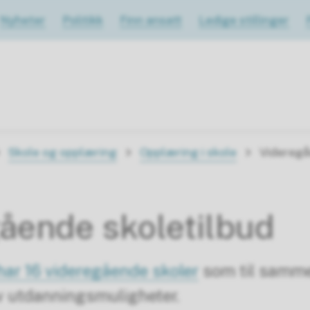
Nyheter
Politikk
Finn ansatt
Ledige stillinger
Skole og opplæring
Opplæring i skole
Videregå
ående skoletilbud
har 16 videregående skoler
som til sammen
v utdanningsmuligheter.