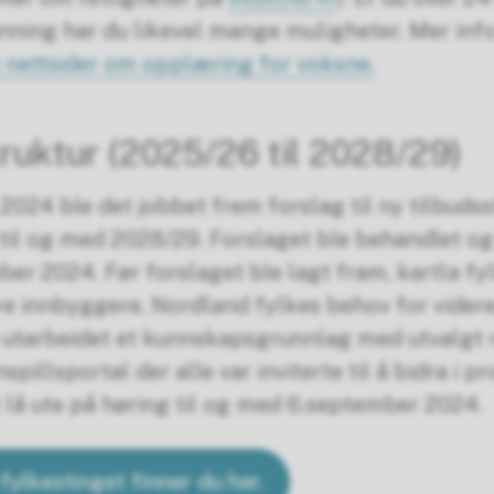
ning har du likevel mange muligheter. Mer info
ettsider om opplæring for voksne.
truktur (2025/26 til 2028/29)
 2024 ble det jobbet frem forslag til ny tilbudss
il og med 2028/29. Forslaget ble behandlet og 
ober 2024. Før forslaget ble lagt fram, kartla 
e innbyggere, Nordland fylkes behov for vide
 utarbeidet et kunnskapsgrunnlag med utvalgt re
spillsportal der alle var inviterte til å bidra i p
 lå ute på høring til og med 6.september 2024.
fylkestinget finner du her.