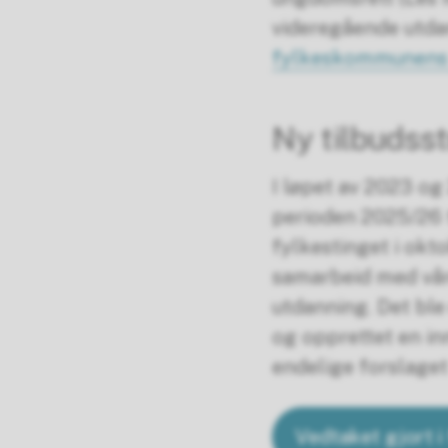
videregående utdan
fylkeskommunens n
Ny tilbudss
I løpet av 2023 og
perioden 2025/26 t
fylkestinget i okt
samarbeid med vår
utdanning. Det ble
og opprettet en inn
endelige forslaget
Vedtaket gjort i 