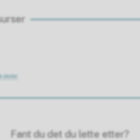
surser
e skoler
Fant du det du lette etter?