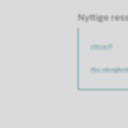
Nyttige res
Vilbli.no
Våre videregåend