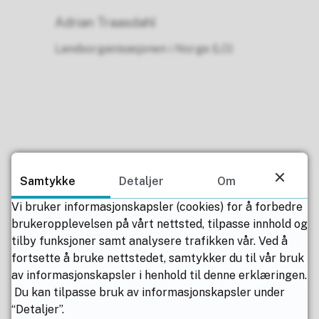
Adrian Traasdahl
Landsorganisasjonen i Norge (LO)
Barbro Fjellheim Holm
Samtykke
Detaljer
Om
Nord Universitet
Vi bruker informasjonskapsler (cookies) for å forbedre
brukeropplevelsen på vårt nettsted, tilpasse innhold og
tilby funksjoner samt analysere trafikken vår. Ved å
fortsette å bruke nettstedet, samtykker du til vår bruk
av informasjonskapsler i henhold til denne erklæringen.
Du kan tilpasse bruk av informasjonskapsler under
“Detaljer”.