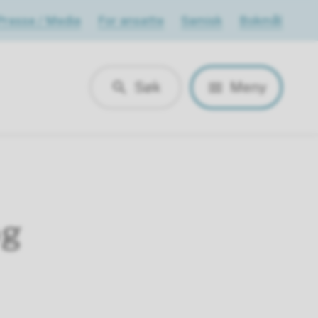
Presse / Media
For ansatte
Samisk
Bokmål
Søk
Meny
og