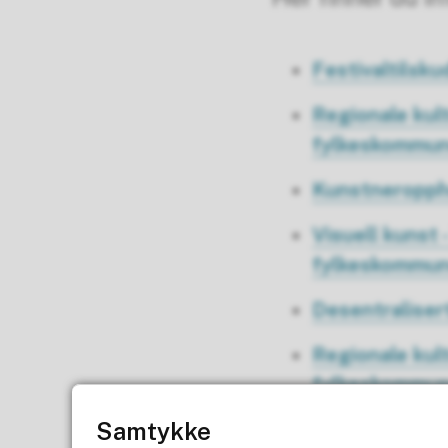
Festivaltilsk
Regionale kult
fylkeskommu
Kunstneroppho
Visuell kunst 
fylkeskommu
Desentraliser
Regionale kult
fylkeskommu
Samtykke
Reisestipend 