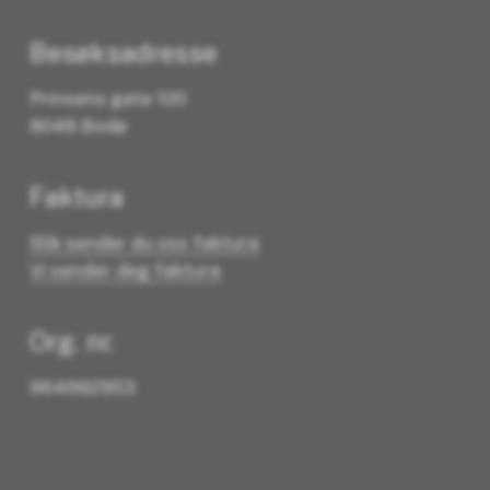
Besøksadresse
Prinsens gate 100
8048 Bodø
Faktura
Slik sender du oss faktura
Vi sender deg faktura
Org. nr.
964982953