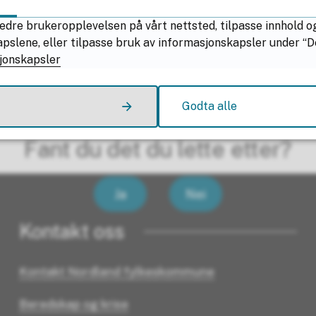
edre brukeropplevelsen på vårt nettsted, tilpasse innhold o
Schjem
Sist endret
17.12.2025 09.07
lene, eller tilpasse bruk av informasjonskapsler under “Deta
jonskapsler
Godta alle
Fant du det du lette etter?
Ja
Nei
Kontakt oss
Kontakt Nordland fylkeskommune
Beredskap og krise