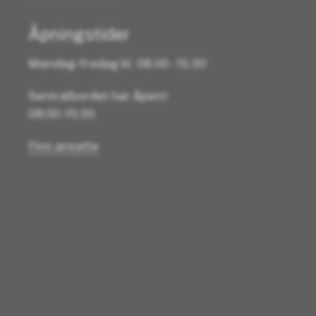
Åpningstider
Mandag-fredag kl. 08.00 - 15.30
Sentralbordet har åpent:
08:00 -15:30
Finn ansatte