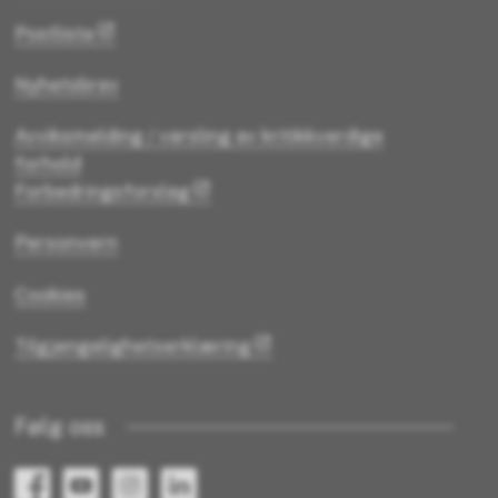
Postliste
Nyhetsbrev
Avviksmelding / varsling av kritikkverdige
forhold
Forbedringsforslag
Personvern
Cookies
Tilgjengelighetserklæring
Følg oss