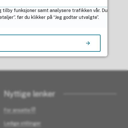
g tilby funksjoner samt analysere trafikken vår. Du
ljer”. før du klikker på “Jeg godtar utvalgte”.
Nyttige lenker
For ansatte
Ledige stillinger