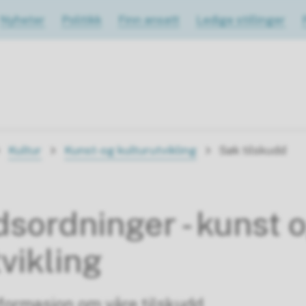
Nyheter
Politikk
Finn ansatt
Ledige stillinger
Kultur
Kunst-og kulturutvikling
Søk tilskudd
dsordninger - kunst 
vikling
nformasjon om våre tilskudd