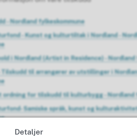
udd - Nordland fylkeskommune
urfond - Kunst og kulturtiltak i Nordland - Nor
ne
ld i Nordland (Artist in Residence) - Nordlan
- Tilskudd til arrangører av utstillinger i Nordla
ne
t ordning for tilskudd til kulturbygg - Nordla
urfond- Samiske språk, kunst og kulturaktivite
ne
Detaljer
for kunstnere - Nordland fylkeskommune