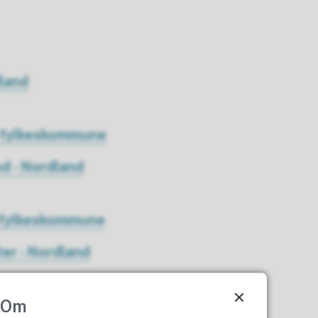
dland
d fylkeskommune
nd - Nordland
nd fylkeskommune
ter - Nordland
Om