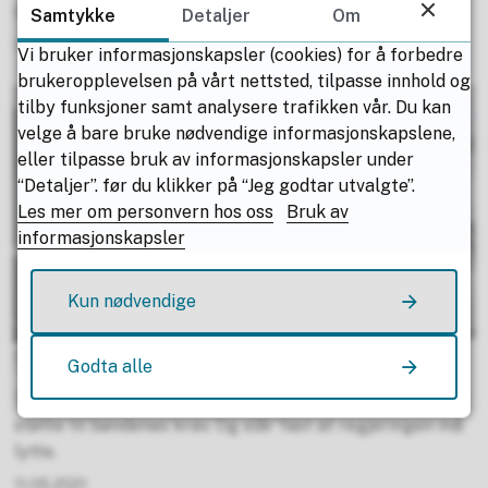
friluftsformål i Nordland.
Samtykke
Detaljer
Om
14.05.2021
Vi bruker informasjonskapsler (cookies) for å forbedre
brukeropplevelsen på vårt nettsted, tilpasse innhold og
tilby funksjoner samt analysere trafikken vår. Du kan
velge å bare bruke nødvendige informasjonskapslene,
eller tilpasse bruk av informasjonskapsler under
“Detaljer”. før du klikker på “Jeg godtar utvalgte”.
Les mer om personvern hos oss
Bruk av
informasjonskapsler
Kun nødvendige
Norvoll støtter bondeopprøret
Godta alle
Tomas Norvolls appell på Rådhusplassen i Bodø, ga full
støtte til bøndenes krav. Og slår fast at regjeringen må
lytte.
11.05.2021